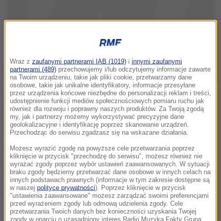
Wraz z
zaufanymi partnerami IAB (1019)
i
innymi zaufanymi
partnerami (489)
przechowujemy i/lub odczytujemy informacje zawarte
na Twoim urządzeniu, takie jak pliki cookie, przetwarzamy dane
osobowe, takie jak unikalne identyfikatory, informacje przesyłane
przez urządzenia końcowe niezbędne do personalizacji reklam i treści,
Według doniesień, sytuacja wymknęła się spod
udostępnienie funkcji mediów społecznościowych pomiaru ruchu jak
również dla rozwoju i poprawny naszych produktów. Za Twoją zgodą
kontroli, gdy strażnicy odmówili wypuszczenia z cel
my, jak i partnerzy możemy wykorzystywać precyzyjne dane
geolokalizacyjne i identyfikację poprzez skanowanie urządzeń.
części skazanych. Ci, którzy znajdowali się poza
Przechodząc do serwisu zgadzasz się na wskazane działania.
celami, opanowali korytarze. Po zdobyciu kluczy,
Możesz wyrazić zgodę na powyższe cele przetwarzania poprzez
wtargnęli do magazynu z lekami, a następnie rozpalali
kliknięcie w przycisk "przechodzę do serwisu", możesz również nie
wyrażać zgody poprzez wybór ustawień zaawansowanych. W sytuacji
ogniska.
braku zgody będziemy przetwarzać dane osobowe w innych celach na
innych podstawach prawnych (informacje w tym zakresie dostępne są
w naszej
polityce prywatności
). Poprzez kliknięcie w przycisk
Nagrany przez nich telefonem komórkowym film,
"ustawienia zaawansowane" możesz zarządzać swoimi preferencjami
przed wyrażeniem zgody lub odmową udzielenia zgody. Cele
wyciekł do internetu.
przetwarzania Twoich danych bez konieczności uzyskania Twojej
zgody w oparciu o uzasadniony interes Radio Muzyka Fakty Grupa