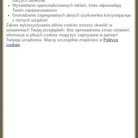
naszych serwisów
Wyświetlanie spersonalizowanych reklam, które odpowiadają
Twoim zainteresowaniom
Gromadzenie zagregowanych danych użytkownika korzystającego
z różnych urządzeń
Zakres wykorzystywania plików cookies możesz określić w
ustawieniach Twojej przeglądarki. Bez wprowadzenia zmian ustawień,
informacje w plikach cookies mogą być zapisywane w pamięci
Twojego urządzenia. Więcej szczegółów znajdziesz w
Polityce
cookies
.
NAJWAŻNIEJSZE FAKTY
Rolnik z Ostropy zaorał
nowy asfalt. Policja
zatrzymała mężczyznę