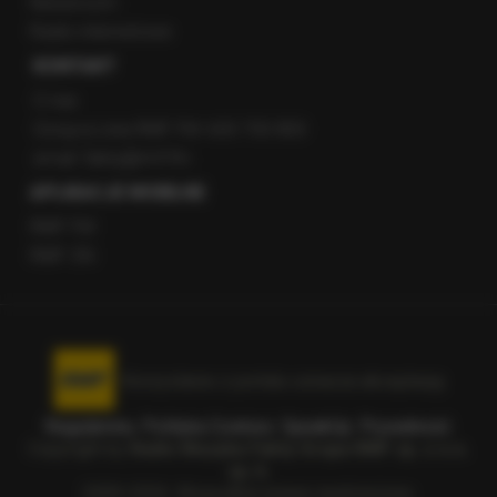
Newsroom
Radio internetowe
KONTAKT
O nas
Gorąca Linia RMF FM: 600 700 800
email: fakty@rmf.fm
APLIKACJE MOBILNE
RMF FM
RMF ON
Korzystanie z portalu oznacza akceptację
Regulaminu
.
Polityka Cookies
.
SpeakUp
.
Prywatność
.
Copyright by
Radio Muzyka Fakty Grupa RMF sp. z o.o.
sp. k.
2009-2026. Wszystkie prawa zastrzeżone.