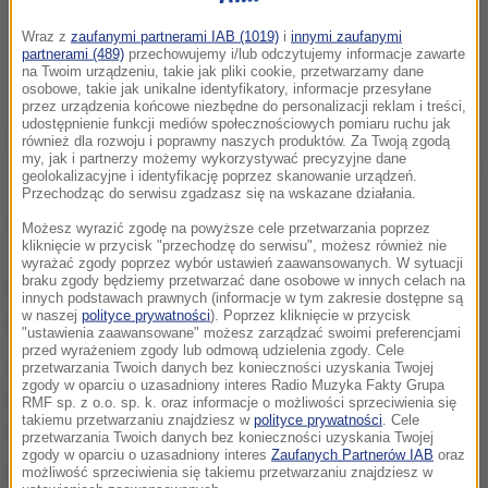
Wraz z
zaufanymi partnerami IAB (1019)
i
innymi zaufanymi
partnerami (489)
przechowujemy i/lub odczytujemy informacje zawarte
na Twoim urządzeniu, takie jak pliki cookie, przetwarzamy dane
osobowe, takie jak unikalne identyfikatory, informacje przesyłane
przez urządzenia końcowe niezbędne do personalizacji reklam i treści,
udostępnienie funkcji mediów społecznościowych pomiaru ruchu jak
również dla rozwoju i poprawny naszych produktów. Za Twoją zgodą
my, jak i partnerzy możemy wykorzystywać precyzyjne dane
geolokalizacyjne i identyfikację poprzez skanowanie urządzeń.
Przechodząc do serwisu zgadzasz się na wskazane działania.
Stan dwóch rannych jest poważny.
Możesz wyrazić zgodę na powyższe cele przetwarzania poprzez
kliknięcie w przycisk "przechodzę do serwisu", możesz również nie
wyrażać zgody poprzez wybór ustawień zaawansowanych. W sytuacji
braku zgody będziemy przetwarzać dane osobowe w innych celach na
Postrzelona przez policjantów kobieta została
innych podstawach prawnych (informacje w tym zakresie dostępne są
w naszej
polityce prywatności
). Poprzez kliknięcie w przycisk
przewieziona do szpitala.
"ustawienia zaawansowane" możesz zarządzać swoimi preferencjami
przed wyrażeniem zgody lub odmową udzielenia zgody. Cele
Według anonimowych źródeł, na które powołują się
przetwarzania Twoich danych bez konieczności uzyskania Twojej
zgody w oparciu o uzasadniony interes Radio Muzyka Fakty Grupa
belgijskie media, nie był to atak terrorystyczny.
RMF sp. z o.o. sp. k. oraz informacje o możliwości sprzeciwienia się
takiemu przetwarzaniu znajdziesz w
polityce prywatności
. Cele
Kobieta - jak twierdzą te źródła - jest chora
przetwarzania Twoich danych bez konieczności uzyskania Twojej
zgody w oparciu o uzasadniony interes
Zaufanych Partnerów IAB
oraz
psychicznie.
możliwość sprzeciwienia się takiemu przetwarzaniu znajdziesz w