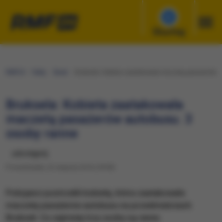
Słuchaj
RMF24
Fakty
Świat
Bruksela: Kobieta zaatakowała maczetą pasażerów a
Bruksela: Kobieta zaatakowała
maczetą pasażerów autobusu. 3
osoby ranne
udostępnij
Poniedziałek, 22 sierpnia 2016 (18:09)
Policjanci postrzelili kobietę, która zaatakowała
maczetę pasażerów autobusu na przedmieściach
Brukseli. Co najmniej trzy osoby są ranne.