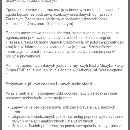
ustawieniach zaawansowanych.
Zgoda jest dobrowolna i możesz ją w dowolnym momencie wycofać,
zgoda będzie też podstawą przekazywania danych do naszych
(mpw)
Zaufanych Partnerów z siedzibą w państwach trzecich (poza
Europejskim Obszarem Gospodarczym).
Ponadto masz prawo żądania dostępu, sprostowania, usunięcia lub
Źródło: RMF FM
ograniczenia przetwarzania danych, a także złożenia skargi do
Prezesa Urzędu Ochrony Danych Osobowych. W polityce prywatności
znajdziesz informacje jak wykonać swoje prawa. Szczegółowe
Belgia
Tagi:
informacje na temat przetwarzania Twoich danych znajdują się w
polityce prywatności.
Administratorem tych danych jesteśmy my, czyli Radio Muzyka Fakty
chcesz widzieć więcej artykułów od RMF24?
dodaj w
Grupa RMF sp. z o.o. sp. k. z siedzibą w Krakowie, al. Waszyngtona
Google
1.
Stosowanie plików cookies i innych technologii
Wraz z partnerami stosujemy pliki cookies (tzw. ciasteczka) i inne
pokrewne technologie, które mają na celu:
Zapewnienie bezpieczeństwa podczas korzystania z naszych
stron
Ulepszenie świadczonych przez nas usług poprzez wykorzystanie
danych w celach analitycznych i statystycznych
Poznanie Twoich preferencji na podstawie sposobu korzystania z