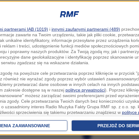
chcesz widzieć więcej artykułów od RMF24?
dodaj w 
i partnerami IAB (1019)
i
innymi zaufanymi partnerami (489)
przechow
ormacje zawarte na Twoim urządzeniu, takie jak pliki cookie, przetwar
jak unikalne identyfikatory, informacje przesyłane przez urządzenia k
i reklam i treści, udostępnienie funkcji mediów społecznościowych pom
woju i poprawny naszych produktów. Za Twoją zgodą my, jak i partner
recyzyjne dane geolokalizacyjne i identyfikację poprzez skanowanie u
serwisu zgadzasz się na wskazane działania.
zgodę na powyższe cele przetwarzania poprzez kliknięcie w przycisk 
z również nie wyrażać zgody poprzez wybór ustawień zaawansowanych
dziemy przetwarzać dane osobowe w innych celach na innych podsta
ym zakresie dostępne są w naszej
polityce prywatności
). Poprzez kliknię
awansowane" możesz zarządzać swoimi preferencjami przed wyrażenie
ia zgody. Cele przetwarzania Twoich danych bez konieczności uzyska
 o uzasadniony interes Radio Muzyka Fakty Grupa RMF sp. z o.o. sp. k
żliwości sprzeciwienia się takiemu przetwarzaniu znajdziesz w
polityce
nia Twoich danych bez konieczności uzyskania Twojej zgody w oparci
ch Partnerów IAB
oraz możliwość sprzeciwienia się takiemu przetwarza
IENIA ZAAWANSOWANE
PRZEJDŹ DO SERW
aawansowanych.