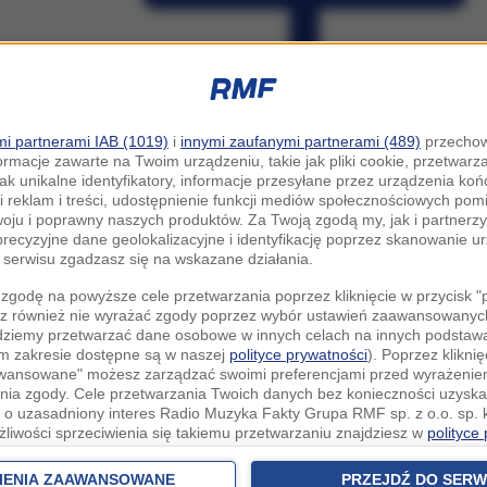
i partnerami IAB (1019)
i
innymi zaufanymi partnerami (489)
przechow
ormacje zawarte na Twoim urządzeniu, takie jak pliki cookie, przetwar
jak unikalne identyfikatory, informacje przesyłane przez urządzenia k
i reklam i treści, udostępnienie funkcji mediów społecznościowych pom
woju i poprawny naszych produktów. Za Twoją zgodą my, jak i partner
recyzyjne dane geolokalizacyjne i identyfikację poprzez skanowanie u
serwisu zgadzasz się na wskazane działania.
zgodę na powyższe cele przetwarzania poprzez kliknięcie w przycisk 
z również nie wyrażać zgody poprzez wybór ustawień zaawansowanych
dziemy przetwarzać dane osobowe w innych celach na innych podsta
ym zakresie dostępne są w naszej
polityce prywatności
). Poprzez kliknię
awansowane" możesz zarządzać swoimi preferencjami przed wyrażenie
ia zgody. Cele przetwarzania Twoich danych bez konieczności uzyska
 o uzasadniony interes Radio Muzyka Fakty Grupa RMF sp. z o.o. sp. k
Mocny cios dla koalicji. Pola
żliwości sprzeciwienia się takiemu przetwarzaniu znajdziesz w
polityce
ocenili rząd Donalda Tuska
topili się w zbiorniku.
nia Twoich danych bez konieczności uzyskania Twojej zgody w oparci
atura: Jeden z chłopców
ch Partnerów IAB
oraz możliwość sprzeciwienia się takiemu przetwarza
IENIA ZAAWANSOWANE
PRZEJDŹ DO SERW
 stanie krytycznym