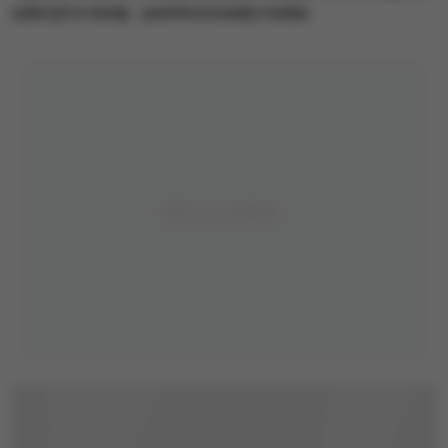
uderzył w wodę - poinformowały media.