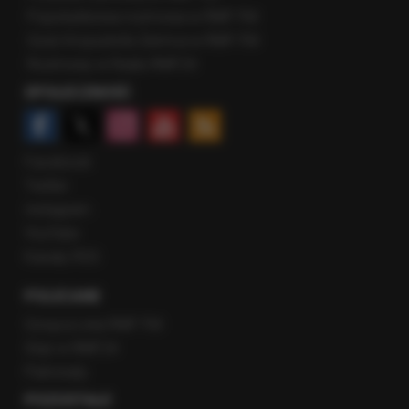
Popołudniowa rozmowa w RMF FM
Gość Krzysztofa Ziemca w RMF FM
Rozmowy w Radiu RMF24
SPOŁECZNOŚĆ
Facebook
Twitter
Instagram
YouTube
Kanały RSS
POLECANE
Gorąca Linia RMF FM
Staż w RMF24
Patronaty
POZOSTAŁE