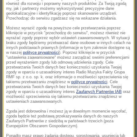
również dla rozwoju i poprawny naszych produktów. Za Twoją zgodą
my, jak i partnerzy możemy wykorzystywać precyzyjne dane
geolokalizacyjne i identyfikację poprzez skanowanie urządzeń.
Przechodząc do serwisu zgadzasz się na wskazane działania.
Możesz wyrazić zgodę na powyższe cele przetwarzania poprzez
kliknięcie w przycisk "przechodzę do serwisu", możesz również nie
wyrażać zgody poprzez wybór ustawień zaawansowanych. W sytuacji
braku zgody będziemy przetwarzać dane osobowe w innych celach na
innych podstawach prawnych (informacje w tym zakresie dostępne są
w naszej
polityce prywatności
). Poprzez kliknięcie w przycisk
"ustawienia zaawansowane" możesz zarządzać swoimi preferencjami
przed wyrażeniem zgody lub odmową udzielenia zgody. Cele
przetwarzania Twoich danych bez konieczności uzyskania Twojej
zgody w oparciu o uzasadniony interes Radio Muzyka Fakty Grupa
RMF sp. z o.o. sp. k. oraz informacje o możliwości sprzeciwienia się
takiemu przetwarzaniu znajdziesz w
polityce prywatności
. Cele
przetwarzania Twoich danych bez konieczności uzyskania Twojej
zgody w oparciu o uzasadniony interes
Zaufanych Partnerów IAB
oraz
możliwość sprzeciwienia się takiemu przetwarzaniu znajdziesz w
ustawieniach zaawansowanych.
Zgoda jest dobrowolna i możesz ją w dowolnym momencie wycofać,
zgoda będzie też podstawą przekazywania danych do naszych
Zaufanych Partnerów z siedzibą w państwach trzecich (poza
Europejskim Obszarem Gospodarczym).
Boeing 737 papuaskich linii lotniczych Air Niugini nie
Ponadto masz prawo żądania dostępu, sprostowania, usunięcia lub