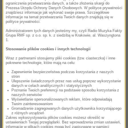
ograniczenia przetwarzania danych, a także złożenia skargi do
trafił w pas startowy na lotnisku w miejscowości
Prezesa Urzędu Ochrony Danych Osobowych. W polityce prywatności
znajdziesz informacje jak wykonać swoje prawa. Szczegółowe
Weno i wylądował na lagunie, gdzie natychmiast
informacje na temat przetwarzania Twoich danych znajdują się w
polityce prywatności.
zaczął tonąć - podała AFP.
Administratorem tych danych jesteśmy my, czyli Radio Muzyka Fakty
Grupa RMF sp. z o.o. sp. k. z siedzibą w Krakowie, al. Waszyngtona
Na nagraniach i zdjęciach zamieszczonych w
1.
mediach społecznościowych widać, jak okoliczni
Stosowanie plików cookies i innych technologii
mieszkańcy udzielają pomocy pasażerom i załodze
Wraz z partnerami stosujemy pliki cookies (tzw. ciasteczka) i inne
samolotu zanurzonego do połowy w wodzie.
pokrewne technologie, które mają na celu:
Zapewnienie bezpieczeństwa podczas korzystania z naszych
stron
Ulepszenie świadczonych przez nas usług poprzez wykorzystanie
danych w celach analitycznych i statystycznych
Poznanie Twoich preferencji na podstawie sposobu korzystania z
naszych serwisów
Wyświetlanie spersonalizowanych reklam, które odpowiadają
Twoim zainteresowaniom
Gromadzenie zagregowanych danych użytkownika korzystającego
z różnych urządzeń
Zakres wykorzystywania plików cookies możesz określić w
ustawieniach Twojej przeglądarki. Bez wprowadzenia zmian ustawień,
informacje w plikach cookies mogą być zapisywane w pamięci