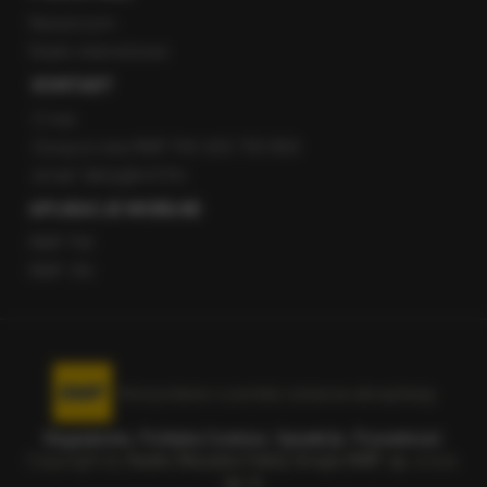
Newsroom
Radio internetowe
KONTAKT
O nas
Gorąca Linia RMF FM: 600 700 800
email: fakty@rmf.fm
APLIKACJE MOBILNE
RMF FM
RMF ON
Korzystanie z portalu oznacza akceptację
Regulaminu
.
Polityka Cookies
.
SpeakUp
.
Prywatność
.
Copyright by
Radio Muzyka Fakty Grupa RMF sp. z o.o.
sp. k.