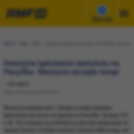
Słuchaj
RMF24
Fakty
Świat
Awaryjne lądowanie samolotu na Pacyfiku. Maszyna 
Awaryjne lądowanie samolotu na
Pacyfiku. Maszyna zaczęła tonąć
udostępnij
Piątek, 28 września 2018 (07:27)
​Wszyscy pasażerowie i załoga przeżyli awaryjne
lądowanie samolotu na lagunie na Pacyfiku. Boeing 737
z ok. 50 osobami na pokładzie próbował wylądować na
wyspie Chuuk w Sfederowanych Stanach Mikronezji, ale