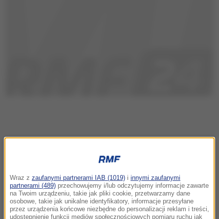
Wraz z
zaufanymi partnerami IAB (1019)
i
innymi zaufanymi
partnerami (489)
przechowujemy i/lub odczytujemy informacje zawarte
na Twoim urządzeniu, takie jak pliki cookie, przetwarzamy dane
osobowe, takie jak unikalne identyfikatory, informacje przesyłane
przez urządzenia końcowe niezbędne do personalizacji reklam i treści,
udostępnienie funkcji mediów społecznościowych pomiaru ruchu jak