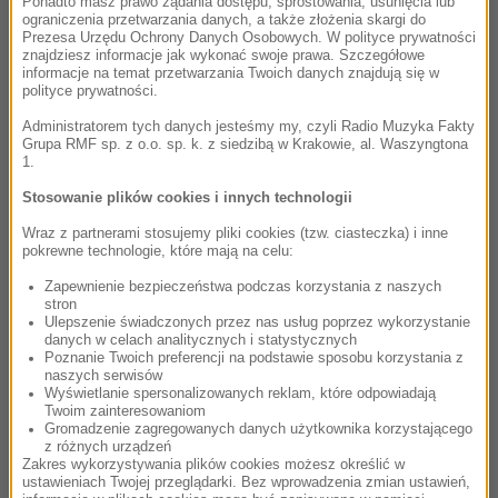
Ponadto masz prawo żądania dostępu, sprostowania, usunięcia lub
ograniczenia przetwarzania danych, a także złożenia skargi do
Prezesa Urzędu Ochrony Danych Osobowych. W polityce prywatności
znajdziesz informacje jak wykonać swoje prawa. Szczegółowe
informacje na temat przetwarzania Twoich danych znajdują się w
polityce prywatności.
Administratorem tych danych jesteśmy my, czyli Radio Muzyka Fakty
Grupa RMF sp. z o.o. sp. k. z siedzibą w Krakowie, al. Waszyngtona
1.
Stosowanie plików cookies i innych technologii
Wraz z partnerami stosujemy pliki cookies (tzw. ciasteczka) i inne
pokrewne technologie, które mają na celu:
Zapewnienie bezpieczeństwa podczas korzystania z naszych
stron
Ulepszenie świadczonych przez nas usług poprzez wykorzystanie
danych w celach analitycznych i statystycznych
Poznanie Twoich preferencji na podstawie sposobu korzystania z
naszych serwisów
Wyświetlanie spersonalizowanych reklam, które odpowiadają
Twoim zainteresowaniom
Gromadzenie zagregowanych danych użytkownika korzystającego
z różnych urządzeń
Zakres wykorzystywania plików cookies możesz określić w
ustawieniach Twojej przeglądarki. Bez wprowadzenia zmian ustawień,