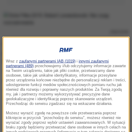
/
PAP/EPA
Robert Lewandowski
pogratulował zwycięzcy
plebiscytu
-
kolejny raz został nim Lionel
Messi.
Myślę, że wszystko, co robię w tym sezonie,
Wraz z
zaufanymi partnerami IAB (1019)
i
innymi zaufanymi
partnerami (489)
przechowujemy i/lub odczytujemy informacje zawarte
będzie procentowało w przyszłym. Dlatego
na Twoim urządzeniu, takie jak pliki cookie, przetwarzamy dane
osobowe, takie jak unikalne identyfikatory, informacje przesyłane
podchodzę do tego na spokojnie
- ocenił.
To są
przez urządzenia końcowe niezbędne do personalizacji reklam i treści,
udostępnienie funkcji mediów społecznościowych pomiaru ruchu jak
rankingi, które czasami bardziej szokują lub mniej.
również dla rozwoju i poprawny naszych produktów. Za Twoją zgodą
my, jak i partnerzy możemy wykorzystywać precyzyjne dane
Wszystko trzeba akceptować
. Nie mam żadnego
geolokalizacyjne i identyfikację poprzez skanowanie urządzeń.
Przechodząc do serwisu zgadzasz się na wskazane działania.
żalu
- zapewnił.
Możesz wyrazić zgodę na powyższe cele przetwarzania poprzez
kliknięcie w przycisk "przechodzę do serwisu", możesz również nie
Teraz z Bayernem prezentujemy się dobrze i sądzę,
wyrażać zgody poprzez wybór ustawień zaawansowanych. W sytuacji
braku zgody będziemy przetwarzać dane osobowe w innych celach na
że będziemy się rozwijać z każdym miesiącem.
innych podstawach prawnych (informacje w tym zakresie dostępne są