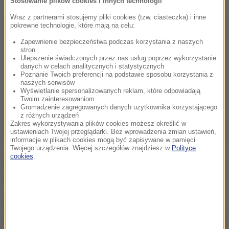
Stosowanie plików cookies i innych technologii
Wraz z partnerami stosujemy pliki cookies (tzw. ciasteczka) i inne
pokrewne technologie, które mają na celu:
Zapewnienie bezpieczeństwa podczas korzystania z naszych
stron
Ulepszenie świadczonych przez nas usług poprzez wykorzystanie
danych w celach analitycznych i statystycznych
Poznanie Twoich preferencji na podstawie sposobu korzystania z
naszych serwisów
Wyświetlanie spersonalizowanych reklam, które odpowiadają
Twoim zainteresowaniom
Gromadzenie zagregowanych danych użytkownika korzystającego
z różnych urządzeń
Zakres wykorzystywania plików cookies możesz określić w
ustawieniach Twojej przeglądarki. Bez wprowadzenia zmian ustawień,
informacje w plikach cookies mogą być zapisywane w pamięci
Twojego urządzenia. Więcej szczegółów znajdziesz w
Polityce
cookies
.
W niedzielę Włosi poprawili swój imponujący
dorobek.
Najlepsza w alpejskim gigancie kobiet okazała się
tego dnia
Federica Brignone
(triumfowała wcześniej