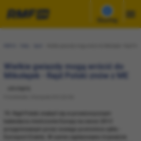
Słuchaj
RMF24
Fakty
Sport
Wielkie gwiazdy mogą wrócić do Mikołajek - Rajd Pols
Wielkie gwiazdy mogą wrócić do
Mikołajek - Rajd Polski znów z ME
udostępnij
Poniedziałek, 5 listopada 2012 (22:05)
70. Rajd Polski znalazł się w prowizorycznym
kalendarzu mistrzostw Europy na sezon 2013
przygotowanym przez nowego promotora cyklu -
Eurosport Events. W sumie zaplanowano trzynaście