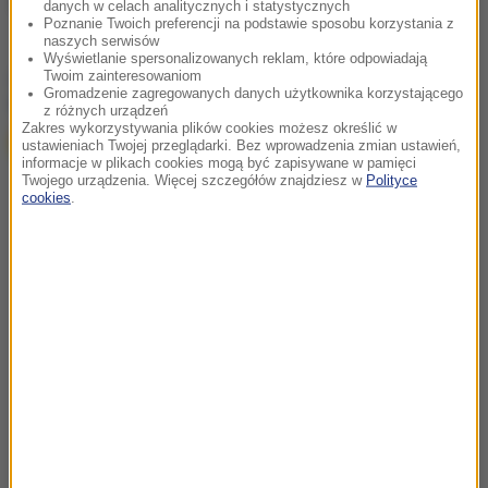
Źródło: RMF FM/PAP
danych w celach analitycznych i statystycznych
Poznanie Twoich preferencji na podstawie sposobu korzystania z
naszych serwisów
Wyświetlanie spersonalizowanych reklam, które odpowiadają
chcesz widzieć więcej artykułów od RMF24?
dodaj w
Twoim zainteresowaniom
Gromadzenie zagregowanych danych użytkownika korzystającego
Google
z różnych urządzeń
Zakres wykorzystywania plików cookies możesz określić w
ustawieniach Twojej przeglądarki. Bez wprowadzenia zmian ustawień,
informacje w plikach cookies mogą być zapisywane w pamięci
Twojego urządzenia. Więcej szczegółów znajdziesz w
Polityce
cookies
.