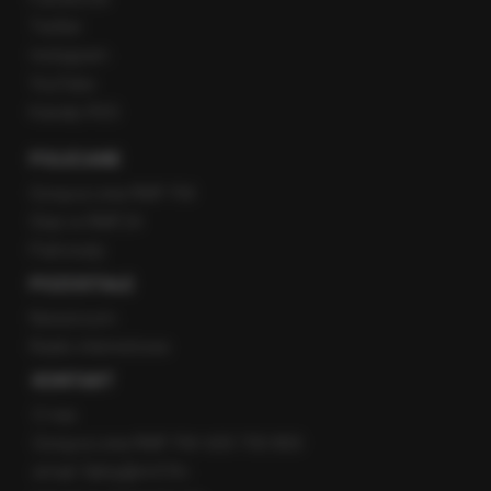
Twitter
Instagram
YouTube
Kanały RSS
POLECANE
Gorąca Linia RMF FM
Staż w RMF24
Patronaty
POZOSTAŁE
Newsroom
Radio internetowe
KONTAKT
O nas
Gorąca Linia RMF FM: 600 700 800
email: fakty@rmf.fm