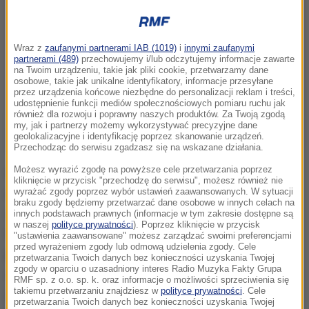
Wraz z
zaufanymi partnerami IAB (1019)
i
innymi zaufanymi
partnerami (489)
przechowujemy i/lub odczytujemy informacje zawarte
na Twoim urządzeniu, takie jak pliki cookie, przetwarzamy dane
osobowe, takie jak unikalne identyfikatory, informacje przesyłane
przez urządzenia końcowe niezbędne do personalizacji reklam i treści,
udostępnienie funkcji mediów społecznościowych pomiaru ruchu jak
również dla rozwoju i poprawny naszych produktów. Za Twoją zgodą
my, jak i partnerzy możemy wykorzystywać precyzyjne dane
geolokalizacyjne i identyfikację poprzez skanowanie urządzeń.
Przechodząc do serwisu zgadzasz się na wskazane działania.
Możesz wyrazić zgodę na powyższe cele przetwarzania poprzez
Wstępny kalendarz został przesłany do komisji
kliknięcie w przycisk "przechodzę do serwisu", możesz również nie
wyrażać zgody poprzez wybór ustawień zaawansowanych. W sytuacji
rajdowej FIA. Z trzynastu zaplanowanych eliminacji
braku zgody będziemy przetwarzać dane osobowe w innych celach na
dwie będą zimowe, siedem asfaltowych i cztery - w
innych podstawach prawnych (informacje w tym zakresie dostępne są
w naszej
polityce prywatności
). Poprzez kliknięcie w przycisk
tym Rajd Polski - szutrowe. Przy ustalaniu kalendarza
"ustawienia zaawansowane" możesz zarządzać swoimi preferencjami
przed wyrażeniem zgody lub odmową udzielenia zgody. Cele
pod uwagę brano 21 rajdów. Dwie szutrowe imprezy
przetwarzania Twoich danych bez konieczności uzyskania Twojej
zgody w oparciu o uzasadniony interes Radio Muzyka Fakty Grupa
zaplanowane na lipiec, których ostatecznej lokalizacji
RMF sp. z o.o. sp. k. oraz informacje o możliwości sprzeciwienia się
takiemu przetwarzaniu znajdziesz w
polityce prywatności
. Cele
jeszcze nie ustalono, będą zatwierdzone po
przetwarzania Twoich danych bez konieczności uzyskania Twojej