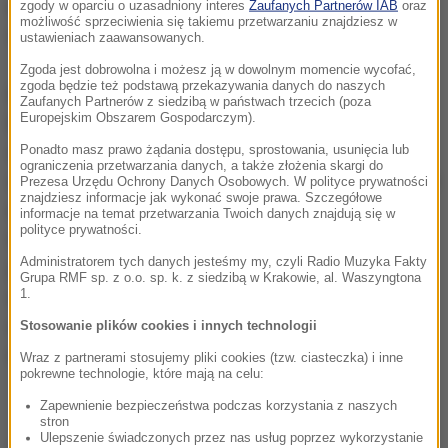
negocjacjach z organizatorami w Bułgarii, Rumunii,
zgody w oparciu o uzasadniony interes
Zaufanych Partnerów IAB
oraz
możliwość sprzeciwienia się takiemu przetwarzaniu znajdziesz w
San Marino i Turcji.
ustawieniach zaawansowanych.
Zgoda jest dobrowolna i możesz ją w dowolnym momencie wycofać,
zgoda będzie też podstawą przekazywania danych do naszych
Dla świata rajdów to będzie sezon pełny nowości.
Zaufanych Partnerów z siedzibą w państwach trzecich (poza
Europejskim Obszarem Gospodarczym).
Duże zmiany zajdą nie tylko w WRC, w których znikną
dotychczasowe klasy PWRC i SWRC. Podobnie jak
Ponadto masz prawo żądania dostępu, sprostowania, usunięcia lub
ograniczenia przetwarzania danych, a także złożenia skargi do
cykl mistrzostw świata, europejski czempionat zyskał
Prezesa Urzędu Ochrony Danych Osobowych. W polityce prywatności
znajdziesz informacje jak wykonać swoje prawa. Szczegółowe
nowego promotora, którym jest Eurosport Events.
informacje na temat przetwarzania Twoich danych znajdują się w
polityce prywatności.
Oznacza to, że w rajdowych kalendarzach nie będzie
Administratorem tych danych jesteśmy my, czyli Radio Muzyka Fakty
już imprez zaliczanych do IRC, bo te rozgrywki będą
Grupa RMF sp. z o.o. sp. k. z siedzibą w Krakowie, al. Waszyngtona
1.
dołączone do Mistrzostw Europy, które mają
odzyskać dawny blask i ponownie przyciągnąć do
Stosowanie plików cookies i innych technologii
rywalizacji wielkie nazwiska.
Wraz z partnerami stosujemy pliki cookies (tzw. ciasteczka) i inne
pokrewne technologie, które mają na celu:
Zapewnienie bezpieczeństwa podczas korzystania z naszych
stron
Ulepszenie świadczonych przez nas usług poprzez wykorzystanie