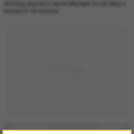
eliminacji, impreza w rejonie Mikołajek ma się odbyć w
terminie 27-29 września.