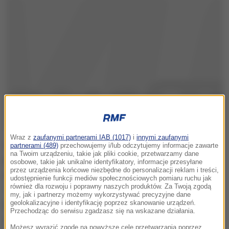
Wraz z
zaufanymi partnerami IAB (1017)
i
innymi zaufanymi
Swoich przedstawicieli w fazie grupowej Ligi Europy
partnerami (489)
przechowujemy i/lub odczytujemy informacje zawarte
na Twoim urządzeniu, takie jak pliki cookie, przetwarzamy dane
mają takie państwa, jak: Kazachstan (FK Astana),
osobowe, takie jak unikalne identyfikatory, informacje przesyłane
przez urządzenia końcowe niezbędne do personalizacji reklam i treści,
Albania (Skenderbeu Korca), Mołdawia (Sheriff
udostępnienie funkcji mediów społecznościowych pomiaru ruchu jak
również dla rozwoju i poprawny naszych produktów. Za Twoją zgodą
Tiraspol), Macedonia (Vardar Skopje) czy Szwecja
my, jak i partnerzy możemy wykorzystywać precyzyjne dane
geolokalizacyjne i identyfikację poprzez skanowanie urządzeń.
(Oestersunds). Polska piłka niestety trafiła w tym
Przechodząc do serwisu zgadzasz się na wskazane działania.
sezonie na obrzeża europejskiego futbolu. Możemy
Możesz wyrazić zgodę na powyższe cele przetwarzania poprzez