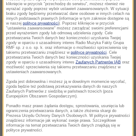
liczyć na zaledwie czterech biało-czerwonych, którzy
kliknięcie w przycisk "przechodzę do serwisu", możesz również nie
wyrażać zgody poprzez wybór ustawień zaawansowanych. W sytuacji
występują w 48 drużynach walczących o trofeum. To
braku zgody będziemy przetwarzać dane osobowe w innych celach na
innych podstawach prawnych (informacje w tym zakresie dostępne są
Maciej Rybus z Lokomotiwu Moskwa, Jacek Góralski
w naszej
polityce prywatności
). Poprzez kliknięcie w przycisk
"ustawienia zaawansowane" możesz zarządzać swoimi preferencjami
z Łudogorca Razgrad, Paweł Olkowski z FC Koln i
przed wyrażeniem zgody lub odmową udzielenia zgody. Cele
Tomasz Kędziora z Dynama Kijów. Trudno oczekiwać,
przetwarzania Twoich danych bez konieczności uzyskania Twojej
zgody w oparciu o uzasadniony interes Radio Muzyka Fakty Grupa
by któraś z tych drużyn zawojowała w tym roku Ligę
RMF sp. z o.o. sp. k. oraz informacje o możliwości sprzeciwienia się
takiemu przetwarzaniu znajdziesz w
polityce prywatności
. Cele
Europejską i na przykład zagrała w wielkim finale we
przetwarzania Twoich danych bez konieczności uzyskania Twojej
zgody w oparciu o uzasadniony interes
Zaufanych Partnerów IAB
oraz
francuskim Lyonie.
możliwość sprzeciwienia się takiemu przetwarzaniu znajdziesz w
ustawieniach zaawansowanych.
Jak zwykle do Ligi Europy trafiło kilka europejskich
Zgoda jest dobrowolna i możesz ją w dowolnym momencie wycofać,
zgoda będzie też podstawą przekazywania danych do naszych
potęg, ale praktyka pokazuje, że nie wszyscy traktują
Zaufanych Partnerów z siedzibą w państwach trzecich (poza
rozgrywki poważnie. W tym sezonie w czwartkowe
Europejskim Obszarem Gospodarczym).
wieczory swoje pucharowe mecze rozgrywać będą
Ponadto masz prawo żądania dostępu, sprostowania, usunięcia lub
ograniczenia przetwarzania danych, a także złożenia skargi do
piłkarze: Arsenalu Londyn, Evertonu, AC Milanu,
Prezesa Urzędu Ochrony Danych Osobowych. W polityce prywatności
znajdziesz informacje jak wykonać swoje prawa. Szczegółowe
Olympique’u Lyon, Olympique’u Marsylia, Zenitu Sankt
informacje na temat przetwarzania Twoich danych znajdują się w
polityce prywatności.
Petersburg czy Lazio Rzym. Najciekawiej,