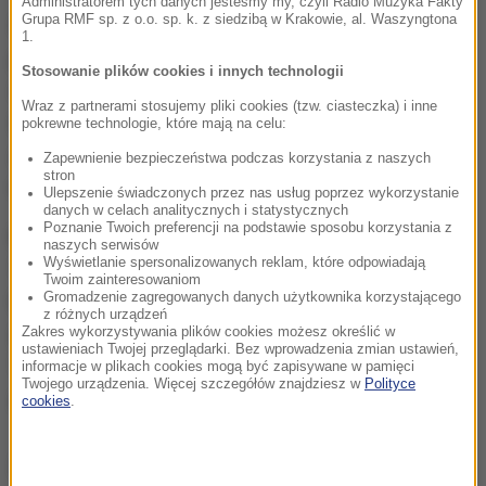
Administratorem tych danych jesteśmy my, czyli Radio Muzyka Fakty
Grupa RMF sp. z o.o. sp. k. z siedzibą w Krakowie, al. Waszyngtona
Kilku zawodników aktualnego mistrza Polski
1.
pokazało się z dobrej strony w tych prestiżowych
Stosowanie plików cookies i innych technologii
rozgrywkach (m.in. Aleksandar Prijovic i Bartosz
Wraz z partnerami stosujemy pliki cookies (tzw. ciasteczka) i inne
Bereszyński), dzięki czemu zimą otrzymali oferty z
pokrewne technologie, które mają na celu:
zagranicznych klubów
- przypominają autorzy
Zapewnienie bezpieczeństwa podczas korzystania z naszych
stron
raportu.
Ulepszenie świadczonych przez nas usług poprzez wykorzystanie
danych w celach analitycznych i statystycznych
Poznanie Twoich preferencji na podstawie sposobu korzystania z
Największe wpływy zanotowała Legia Warszawa -
naszych serwisów
Wyświetlanie spersonalizowanych reklam, które odpowiadają
14 mln euro. Drugi jest Lech Poznań - 6,1 mln, a
Twoim zainteresowaniom
Gromadzenie zagregowanych danych użytkownika korzystającego
trzecia Cracovia, która sprzedała tylko jednego
z różnych urządzeń
zawodnika - Bartosza Kapustkę. Z danych Grant
Zakres wykorzystywania plików cookies możesz określić w
ustawieniach Twojej przeglądarki. Bez wprowadzenia zmian ustawień,
Thornton wynika, że mistrz Anglii Leicester City
informacje w plikach cookies mogą być zapisywane w pamięci
Twojego urządzenia. Więcej szczegółów znajdziesz w
Polityce
zapłacił za niego 5 mln euro.
cookies
.
Dalsza część artykułu pod materiałem video: