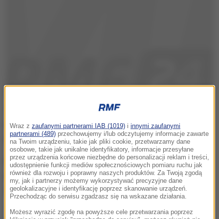
Takie są wnioski z raportu sporządzonego przez
firmę Grant Thornton, która analizuje piłkarskie
Wraz z
zaufanymi partnerami IAB (1019)
i
innymi zaufanymi
partnerami (489)
przechowujemy i/lub odczytujemy informacje zawarte
transfery w polskiej ekstraklasie od sezonu 2009/10.
na Twoim urządzeniu, takie jak pliki cookie, przetwarzamy dane
osobowe, takie jak unikalne identyfikatory, informacje przesyłane
przez urządzenia końcowe niezbędne do personalizacji reklam i treści,
Niezwykłe dla polskich klubów okazało się już samo
udostępnienie funkcji mediów społecznościowych pomiaru ruchu jak
również dla rozwoju i poprawny naszych produktów. Za Twoją zgodą
letnie okienko transferowe, podczas którego
my, jak i partnerzy możemy wykorzystywać precyzyjne dane
geolokalizacyjne i identyfikację poprzez skanowanie urządzeń.
sprzedano zawodników za łącznie 22,5 mln euro.
Przechodząc do serwisu zgadzasz się na wskazane działania.
Już ten wynik był wyższy niż dotychczasowy rekord
Możesz wyrazić zgodę na powyższe cele przetwarzania poprzez