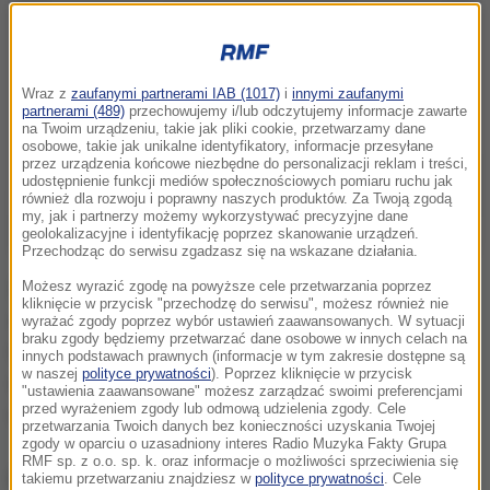
Wraz z
zaufanymi partnerami IAB (1017)
i
innymi zaufanymi
partnerami (489)
przechowujemy i/lub odczytujemy informacje zawarte
na Twoim urządzeniu, takie jak pliki cookie, przetwarzamy dane
osobowe, takie jak unikalne identyfikatory, informacje przesyłane
przez urządzenia końcowe niezbędne do personalizacji reklam i treści,
udostępnienie funkcji mediów społecznościowych pomiaru ruchu jak
również dla rozwoju i poprawny naszych produktów. Za Twoją zgodą
my, jak i partnerzy możemy wykorzystywać precyzyjne dane
geolokalizacyjne i identyfikację poprzez skanowanie urządzeń.
Przechodząc do serwisu zgadzasz się na wskazane działania.
28-letni Wilczek w sezonie 2014/15 był królem
Możesz wyrazić zgodę na powyższe cele przetwarzania poprzez
kliknięcie w przycisk "przechodzę do serwisu", możesz również nie
strzelców ekstraklasy, wówczas w barwach Piasta
wyrażać zgody poprzez wybór ustawień zaawansowanych. W sytuacji
braku zgody będziemy przetwarzać dane osobowe w innych celach na
Gliwice. Udane występy zaowocowały przejściem do
innych podstawach prawnych (informacje w tym zakresie dostępne są
w naszej
polityce prywatności
). Poprzez kliknięcie w przycisk
włoskiego Carpi FC, ale tam nie zrobił furory. Lepiej
"ustawienia zaawansowane" możesz zarządzać swoimi preferencjami
przed wyrażeniem zgody lub odmową udzielenia zgody. Cele
radzi sobie w duńskim Broendby.
przetwarzania Twoich danych bez konieczności uzyskania Twojej
zgody w oparciu o uzasadniony interes Radio Muzyka Fakty Grupa
RMF sp. z o.o. sp. k. oraz informacje o możliwości sprzeciwienia się
Był już powoływany do reprezentacji narodowej, ale
takiemu przetwarzaniu znajdziesz w
polityce prywatności
. Cele