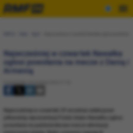
RMF24
Fakty
Sport
Najwcześniej w czwartek Nawałka ogłosi powołania n
Najwcześniej w czwartek Nawałka
ogłosi powołania na mecze z Danią i
Armenią
Poniedziałek, 26 września 2016 (11:15)
Najwcześniej w czwartek 29 września selekcjoner
piłkarskiej reprezentacji Polski Adam Nawałka ogłosi
powołania na październikowe mecze eliminacji
mistrzostw świata. Biało-czerwoni zagrają 8