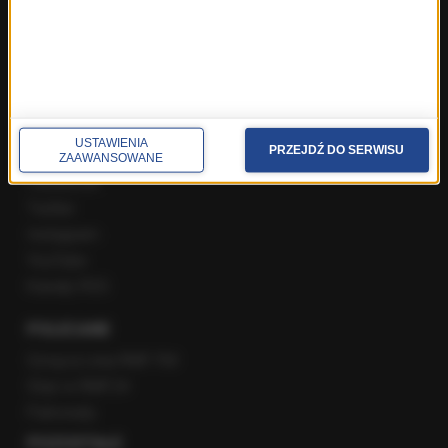
Popołudniowa rozmowa w RMF FM
Gość Krzysztofa Ziemca w RMF FM
Rozmowy w Radiu RMF24
SPOŁECZNOŚĆ
USTAWIENIA
PRZEJDŹ DO SERWISU
ZAAWANSOWANE
Facebook
Twitter
Instagram
YouTube
Kanały RSS
POLECANE
Gorąca Linia RMF FM
Staż w RMF24
Patronaty
POZOSTAŁE