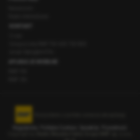
Newsroom
Radio internetowe
KONTAKT
O nas
Gorąca Linia RMF FM: 600 700 800
email: fakty@rmf.fm
APLIKACJE MOBILNE
RMF FM
RMF ON
Korzystanie z portalu oznacza akceptację
Regulaminu
.
Polityka Cookies
.
SpeakUp
.
Prywatność
.
Copyright by
Radio Muzyka Fakty Grupa RMF sp. z o.o.