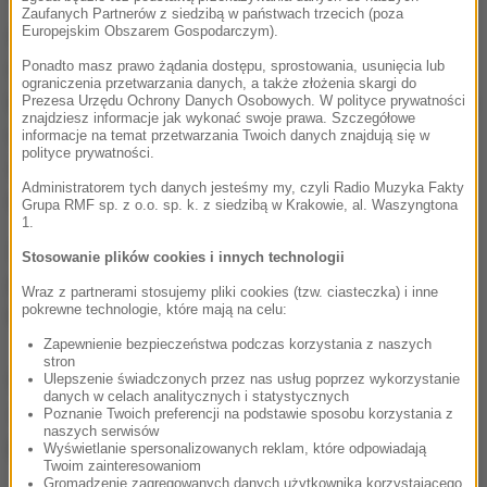
Zaufanych Partnerów z siedzibą w państwach trzecich (poza
Europejskim Obszarem Gospodarczym).
We wtorek mistrzowie Polski, którzy zmagania w
Ponadto masz prawo żądania dostępu, sprostowania, usunięcia lub
Champions League zaczęli od porażki z Borussią
ograniczenia przetwarzania danych, a także złożenia skargi do
Dortmund 0:6, zagrają ze Sportingiem w Lizbonie, a w
Prezesa Urzędu Ochrony Danych Osobowych. W polityce prywatności
znajdziesz informacje jak wykonać swoje prawa. Szczegółowe
roli trenera zadebiutuje Jacek Magiera. Z kolei w
informacje na temat przetwarzania Twoich danych znajdują się w
polityce prywatności.
środę Pogoń Szczecin podejmie prowadzącą w
Administratorem tych danych jesteśmy my, czyli Radio Muzyka Fakty
ekstraklasie Jagiellonię Białystok.
Grupa RMF sp. z o.o. sp. k. z siedzibą w Krakowie, al. Waszyngtona
1.
Zgrupowanie kadry rozpocznie się w poniedziałek 3
Stosowanie plików cookies i innych technologii
października. Dzień wcześniej odbędzie się
Wraz z partnerami stosujemy pliki cookies (tzw. ciasteczka) i inne
pokrewne technologie, które mają na celu:
konferencja prasowa z selekcjonerem Nawałką.
Zapewnienie bezpieczeństwa podczas korzystania z naszych
stron
W pierwszej kolejce el. MŚ 2018 Polacy zremisowali
Ulepszenie świadczonych przez nas usług poprzez wykorzystanie
danych w celach analitycznych i statystycznych
4 września w Astanie z Kazachstanem 2:2, chociaż
Poznanie Twoich preferencji na podstawie sposobu korzystania z
naszych serwisów
prowadzili do przerwy 2:0.
Wyświetlanie spersonalizowanych reklam, które odpowiadają
Twoim zainteresowaniom
Gromadzenie zagregowanych danych użytkownika korzystającego