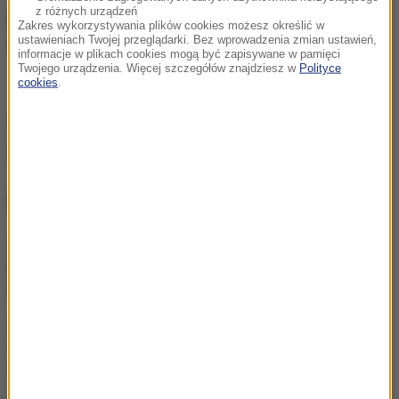
z różnych urządzeń
8 października biało-czerwoni zmierzą się z Danią, a
Zakres wykorzystywania plików cookies możesz określić w
ustawieniach Twojej przeglądarki. Bez wprowadzenia zmian ustawień,
trzy dni później z Armenią. Oba mecze w Warszawie.
informacje w plikach cookies mogą być zapisywane w pamięci
Twojego urządzenia. Więcej szczegółów znajdziesz w
Polityce
cookies
.
(mn)
Źródło: RMF24/PAP
NAJWAŻNIEJSZE FAKTY
Wojna o władzę w FIFA.
UEFA mówi "dość" rządom
Infantino
Pucharowy maraton od
18:00. Cztery polskie kluby
ruszą do walki o Europę