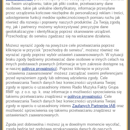
na Twoim urządzeniu, takie jak pliki cookie, przetwarzamy dane
osobowe, takie jak unikalne identyfikatory, informacje przesyłane
przez urządzenia końcowe niezbędne do personalizacji reklam i treści,
udostępnienie funkcji mediów społecznościowych pomiaru ruchu jak
również dla rozwoju i poprawny naszych produktów. Za Twoją zgodą
my, jak i partnerzy możemy wykorzystywać precyzyjne dane
geolokalizacyjne i identyfikację poprzez skanowanie urządzeń.
Przechodząc do serwisu zgadzasz się na wskazane działania.
Możesz wyrazić zgodę na powyższe cele przetwarzania poprzez
kliknięcie w przycisk "przechodzę do serwisu", możesz również nie
wyrażać zgody poprzez wybór ustawień zaawansowanych. W sytuacji
braku zgody będziemy przetwarzać dane osobowe w innych celach na
innych podstawach prawnych (informacje w tym zakresie dostępne są
w naszej
polityce prywatności
). Poprzez kliknięcie w przycisk
"ustawienia zaawansowane" możesz zarządzać swoimi preferencjami
Trener Adam Nawałka zdecydował, że listę
przed wyrażeniem zgody lub odmową udzielenia zgody. Cele
przetwarzania Twoich danych bez konieczności uzyskania Twojej
zawodników powołanych na spotkania z Danią i
zgody w oparciu o uzasadniony interes Radio Muzyka Fakty Grupa
RMF sp. z o.o. sp. k. oraz informacje o możliwości sprzeciwienia się
Armenią ogłosi najwcześniej w najbliższy czwartek. W
takiemu przetwarzaniu znajdziesz w
polityce prywatności
. Cele
tym tygodniu mamy jeszcze występ Legii Warszawa w
przetwarzania Twoich danych bez konieczności uzyskania Twojej
zgody w oparciu o uzasadniony interes
Zaufanych Partnerów IAB
oraz
Lidze Mistrzów oraz dwa mecze 1/8 finału Pucharu
możliwość sprzeciwienia się takiemu przetwarzaniu znajdziesz w
ustawieniach zaawansowanych.
Polski
- poinformował PAP rzecznik Polskiego
Zgoda jest dobrowolna i możesz ją w dowolnym momencie wycofać,
Związku Piłki Nożnej Jakub Kwiatkowski.
zgoda będzie też podstawą przekazywania danych do naszych