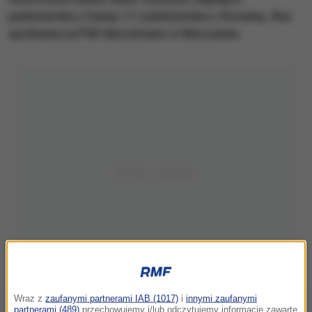
października z Danią i 11 października z Armenią. Oba
spotkania na PGE Narodowym w Warszawie.
Wraz z
zaufanymi partnerami IAB (1017)
i
innymi zaufanymi
partnerami (489)
przechowujemy i/lub odczytujemy informacje zawarte