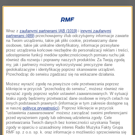
Wraz z
zaufanymi partnerami IAB (1019)
i
innymi zaufanymi
partnerami (489)
przechowujemy i/lub odczytujemy informacje zawarte
Kanadyjscy hokeiści przenieśli się z wioski
na Twoim urządzeniu, takie jak pliki cookie, przetwarzamy dane
olimpijskiej do luksusowego hotelu.
osobowe, takie jak unikalne identyfikatory, informacje przesyłane
przez urządzenia końcowe niezbędne do personalizacji reklam i treści,
udostępnienie funkcji mediów społecznościowych pomiaru ruchu jak
Decyzję podjęli liderzy zespołu, kierując się
również dla rozwoju i poprawny naszych produktów. Za Twoją zgodą
my, jak i partnerzy możemy wykorzystywać precyzyjne dane
chęcią zapewnienia sobie najlepszych warunków
geolokalizacyjne i identyfikację poprzez skanowanie urządzeń.
Przechodząc do serwisu zgadzasz się na wskazane działania.
do walki o złoto.
Możesz wyrazić zgodę na powyższe cele przetwarzania poprzez
kliknięcie w przycisk "przechodzę do serwisu", możesz również nie
W igrzyskach po raz pierwszy od 12 lat biorą
wyrażać zgody poprzez wybór ustawień zaawansowanych. W sytuacji
braku zgody będziemy przetwarzać dane osobowe w innych celach na
udział zawodnicy z NHL.
innych podstawach prawnych (informacje w tym zakresie dostępne są
w naszej
polityce prywatności
). Poprzez kliknięcie w przycisk
"ustawienia zaawansowane" możesz zarządzać swoimi preferencjami
Więcej informacji z Polski i świata znajdziesz
przed wyrażeniem zgody lub odmową udzielenia zgody. Cele
przetwarzania Twoich danych bez konieczności uzyskania Twojej
na
RMF24.pl
.
zgody w oparciu o uzasadniony interes Radio Muzyka Fakty Grupa
RMF sp. z o.o. sp. k. oraz informacje o możliwości sprzeciwienia się