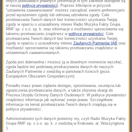
innych podstawach prawnych (informacje w tym zakresie dostępne są
w naszej
polityce prywatności
). Poprzez kliknięcie w przycisk
"ustawienia zaawansowane" możesz zarządzać swoimi preferencjami
Wynik Szymańskiego to ex aequo najlepszy w tym
przed wyrażeniem zgody lub odmową udzielenia zgody. Cele
przetwarzania Twoich danych bez konieczności uzyskania Twojej
roku rezultat na świecie. To jednocześnie drugi w
zgody w oparciu o uzasadniony interes Radio Muzyka Fakty Grupa
RMF sp. z o.o. sp. k. oraz informacje o możliwości sprzeciwienia się
historii wynik w Europie. Szybciej 60 m ppł przebiegł
takiemu przetwarzaniu znajdziesz w
polityce prywatności
. Cele
tylko Brytyjczyk Colin Jackson, który w 1994 roku
przetwarzania Twoich danych bez konieczności uzyskania Twojej
zgody w oparciu o uzasadniony interes
Zaufanych Partnerów IAB
oraz
uzyskał 7,30.
możliwość sprzeciwienia się takiemu przetwarzaniu znajdziesz w
ustawieniach zaawansowanych.
Zgoda jest dobrowolna i możesz ją w dowolnym momencie wycofać,
Dalsza część artykułu pod materiałem video:
zgoda będzie też podstawą przekazywania danych do naszych
Zaufanych Partnerów z siedzibą w państwach trzecich (poza
Europejskim Obszarem Gospodarczym).
Ponadto masz prawo żądania dostępu, sprostowania, usunięcia lub
ograniczenia przetwarzania danych, a także złożenia skargi do
Prezesa Urzędu Ochrony Danych Osobowych. W polityce prywatności
znajdziesz informacje jak wykonać swoje prawa. Szczegółowe
informacje na temat przetwarzania Twoich danych znajdują się w
polityce prywatności.
Administratorem tych danych jesteśmy my, czyli Radio Muzyka Fakty
Grupa RMF sp. z o.o. sp. k. z siedzibą w Krakowie, al. Waszyngtona
1.