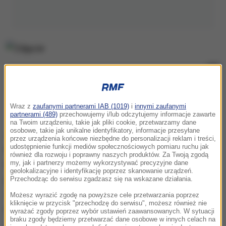
/
PAP
Po więcej aktualnych informacji zapraszamy na
stronę
RMF24.pl
Wraz z
zaufanymi partnerami IAB (1019)
i
innymi zaufanymi
partnerami (489)
przechowujemy i/lub odczytujemy informacje zawarte
na Twoim urządzeniu, takie jak pliki cookie, przetwarzamy dane
osobowe, takie jak unikalne identyfikatory, informacje przesyłane
Jakub Szymański w tym sezonie halowym
przez urządzenia końcowe niezbędne do personalizacji reklam i treści,
udostępnienie funkcji mediów społecznościowych pomiaru ruchu jak
wystartował w jedenastu biegach i każdy z nich
również dla rozwoju i poprawny naszych produktów. Za Twoją zgodą
wygrał.
W finale piątkowego mityngu w Berlinie
my, jak i partnerzy możemy wykorzystywać precyzyjne dane
geolokalizacyjne i identyfikację poprzez skanowanie urządzeń.
poprawił własny rekord kraju.
Uzyskał rezultat 7,37
-
Przechodząc do serwisu zgadzasz się na wskazane działania.
dotychczas jego najlepszy rezultat wynosił 7,39.
Możesz wyrazić zgodę na powyższe cele przetwarzania poprzez
kliknięcie w przycisk "przechodzę do serwisu", możesz również nie
Drugi na mecie w Berlinie był inny Polak - Damian
wyrażać zgody poprzez wybór ustawień zaawansowanych. W sytuacji
braku zgody będziemy przetwarzać dane osobowe w innych celach na
Czykier (czas: 7,55).