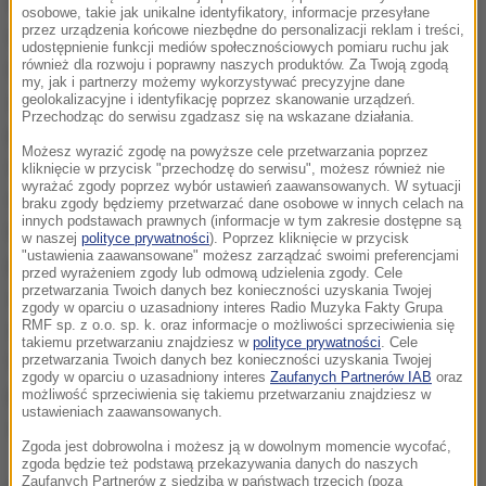
W spotkaniu zabrakło naturalizowanego
osobowe, takie jak unikalne identyfikatory, informacje przesyłane
przez urządzenia końcowe niezbędne do personalizacji reklam i treści,
rozgrywającego A.J. Slaughtera, którego uraz w
udostępnienie funkcji mediów społecznościowych pomiaru ruchu jak
również dla rozwoju i poprawny naszych produktów. Za Twoją zgodą
meczu z Finlandią okazał się na tyle poważny, że
my, jak i partnerzy możemy wykorzystywać precyzyjne dane
zmusił go do pauzowania w dwóch ostatnich
geolokalizacyjne i identyfikację poprzez skanowanie urządzeń.
Przechodząc do serwisu zgadzasz się na wskazane działania.
pojedynkach turnieju. Jego nieobecność była
Możesz wyrazić zgodę na powyższe cele przetwarzania poprzez
widoczna, szczególnie wtedy gdy sztab trenerski
kliknięcie w przycisk "przechodzę do serwisu", możesz również nie
wyrażać zgody poprzez wybór ustawień zaawansowanych. W sytuacji
dawał odpocząć pierwszemu rozgrywającemu
braku zgody będziemy przetwarzać dane osobowe w innych celach na
innych podstawach prawnych (informacje w tym zakresie dostępne są
Łukaszowi Koszarkowi (w całym spotkaniu miał 12
w naszej
polityce prywatności
). Poprzez kliknięcie w przycisk
"ustawienia zaawansowane" możesz zarządzać swoimi preferencjami
pkt, 9 asyst) i rolę dyrygentów musieli przejmować
przed wyrażeniem zgody lub odmową udzielenia zgody. Cele
przetwarzania Twoich danych bez konieczności uzyskania Twojej
zawodnicy, których pierwszym zadaniem jest
zgody w oparciu o uzasadniony interes Radio Muzyka Fakty Grupa
RMF sp. z o.o. sp. k. oraz informacje o możliwości sprzeciwienia się
zdobywanie punktów - Mateusz Ponitka i Adam
takiemu przetwarzaniu znajdziesz w
polityce prywatności
. Cele
Waczyński. Wówczas akcje Polaków były mniej
przetwarzania Twoich danych bez konieczności uzyskania Twojej
zgody w oparciu o uzasadniony interes
Zaufanych Partnerów IAB
oraz
płynne, a i najlepsi strzelcy tracili na skuteczności
możliwość sprzeciwienia się takiemu przetwarzaniu znajdziesz w
ustawieniach zaawansowanych.
zajmując się konstruowaniem akcji.
Zgoda jest dobrowolna i możesz ją w dowolnym momencie wycofać,
zgoda będzie też podstawą przekazywania danych do naszych
Zaufanych Partnerów z siedzibą w państwach trzecich (poza