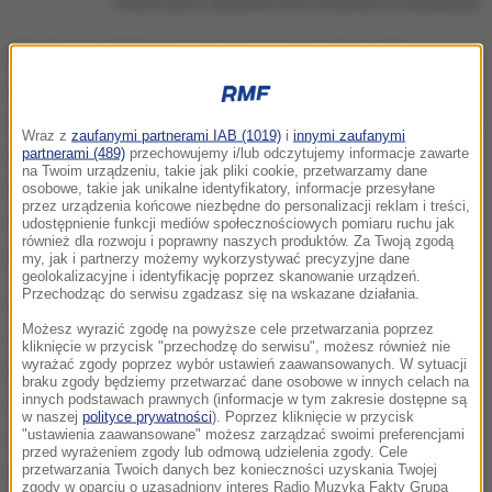
Wisła Kraków zapewniła sobie utrzymanie w Ekstraklasie
Dla Korony Kielce najważniejsza wiadomość
gruchnęła pół godziny przed rozpoczęciem
spotkania. Wisła Kraków pokonała w Łodzi ŁKS, a ten
Wraz z
zaufanymi partnerami IAB (1019)
i
innymi zaufanymi
wynik sprawił, że kielczanie stracili już
partnerami (489)
przechowujemy i/lub odczytujemy informacje zawarte
na Twoim urządzeniu, takie jak pliki cookie, przetwarzamy dane
matematyczne szanse na utrzymanie. Na boisko
osobowe, takie jak unikalne identyfikatory, informacje przesyłane
przez urządzenia końcowe niezbędne do personalizacji reklam i treści,
wychodzili ze świadomością, że mogą co najwyżej
udostępnienie funkcji mediów społecznościowych pomiaru ruchu jak
również dla rozwoju i poprawny naszych produktów. Za Twoją zgodą
pociągnąć ze sobą Arkę do I ligi.
my, jak i partnerzy możemy wykorzystywać precyzyjne dane
geolokalizacyjne i identyfikację poprzez skanowanie urządzeń.
Przechodząc do serwisu zgadzasz się na wskazane działania.
Gdyby mecz Wisły odbywał się wczoraj, dziś
Możesz wyrazić zgodę na powyższe cele przetwarzania poprzez
wystawiłby pan inny skład?
- został zapytany przed
kliknięcie w przycisk "przechodzę do serwisu", możesz również nie
wyrażać zgody poprzez wybór ustawień zaawansowanych. W sytuacji
rozpoczęciem spotkania Maciej Bartoszek.
Pewnie
braku zgody będziemy przetwarzać dane osobowe w innych celach na
innych podstawach prawnych (informacje w tym zakresie dostępne są
tak
- odpowiedział trener Korony. Można spodziewać
w naszej
polityce prywatności
). Poprzez kliknięcie w przycisk
się, że w następnych spotkaniach szanse dostaną
"ustawienia zaawansowane" możesz zarządzać swoimi preferencjami
przed wyrażeniem zgody lub odmową udzielenia zgody. Cele
młodzi zawodnicy, ale dziś na boisko - właściwie
przetwarzania Twoich danych bez konieczności uzyskania Twojej
zgody w oparciu o uzasadniony interes Radio Muzyka Fakty Grupa