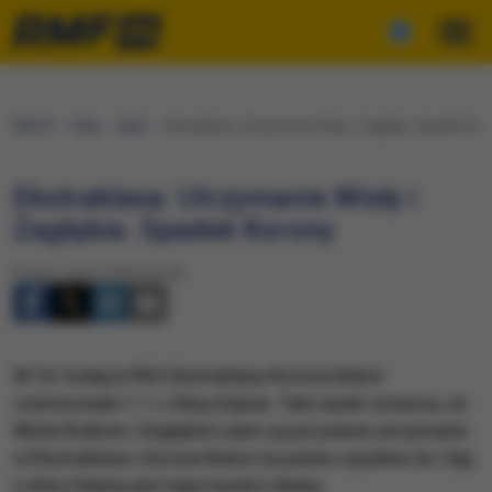
RMF24
Fakty
Sport
​Ekstraklasa: Utrzymanie Wisły i Zagłębia. Spadek Kor
​Ekstraklasa: Utrzymanie Wisły i
Zagłębia. Spadek Korony
Piątek, 3 lipca 2020 (23:49)
W 34. kolejce PKO Ekstraklasy Korona Kielce
zremisowała 1-1 z Arką Gdynia. Taki wynik oznacza, że
Wisła Kraków i Zagłębie Lubin są już pewne utrzymania
w Ekstraklasie. Korona Kielce na pewno spadnie do I ligi,
a Arka Gdynia jest tego bardzo bliska.