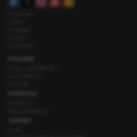
Facebook
Twitter
Instagram
YouTube
Kanały RSS
POLECANE
Gorąca Linia RMF FM
Staż w RMF24
Patronaty
POZOSTAŁE
Newsroom
Radio internetowe
KONTAKT
O nas