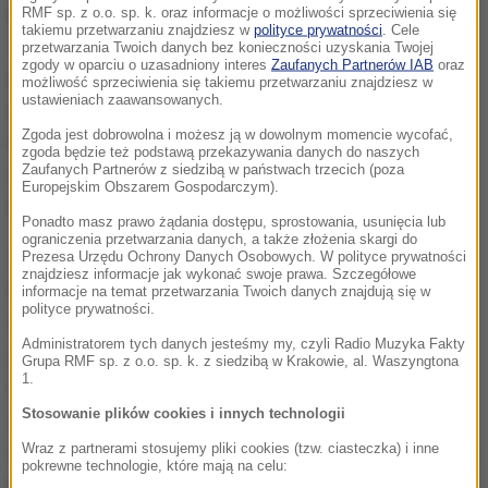
poza Petterim Forsellem (który w Koronie odpowiada
RMF sp. z o.o. sp. k. oraz informacje o możliwości sprzeciwienia się
takiemu przetwarzaniu znajdziesz w
polityce prywatności
. Cele
za wszystko, w meczu z Arką rzucał nawet auty w
przetwarzania Twoich danych bez konieczności uzyskania Twojej
zgody w oparciu o uzasadniony interes
Zaufanych Partnerów IAB
oraz
pole karne) - wyszła spora grupa frustratów, która
możliwość sprzeciwienia się takiemu przetwarzaniu znajdziesz w
ustawieniach zaawansowanych.
przegrała Koronie sezon. Jak na przykład Milan
Zgoda jest dobrowolna i możesz ją w dowolnym momencie wycofać,
Radin, który brutalnym wślizgiem na początku
zgoda będzie też podstawą przekazywania danych do naszych
Zaufanych Partnerów z siedzibą w państwach trzecich (poza
meczu mógł wyrządzić sporą krzywdę Mateuszowi
Europejskim Obszarem Gospodarczym).
Młyńskiemu.
Ponadto masz prawo żądania dostępu, sprostowania, usunięcia lub
ograniczenia przetwarzania danych, a także złożenia skargi do
Samo spotkanie rozpoczęła wspaniała bramka
Prezesa Urzędu Ochrony Danych Osobowych. W polityce prywatności
znajdziesz informacje jak wykonać swoje prawa. Szczegółowe
Michała Nalepy, który idealnie huknął z rzutu
informacje na temat przetwarzania Twoich danych znajdują się w
polityce prywatności.
wolnego. Piłka, zanim wpadła do bramki, odbiła się
Administratorem tych danych jesteśmy my, czyli Radio Muzyka Fakty
jeszcze od poprzeczki. 1-0 już w 7. minucie. Arka
Grupa RMF sp. z o.o. sp. k. z siedzibą w Krakowie, al. Waszyngtona
1.
miała więc prowadzenie, grała z pogodzoną ze
Stosowanie plików cookies i innych technologii
spadkiem Koroną i powinna być zdeterminowana, by
Wraz z partnerami stosujemy pliki cookies (tzw. ciasteczka) i inne
wygrać i walczyć o utrzymanie. Co więc działo się na
pokrewne technologie, które mają na celu:
boisku? Oczywiście, zaatakowała Korona.