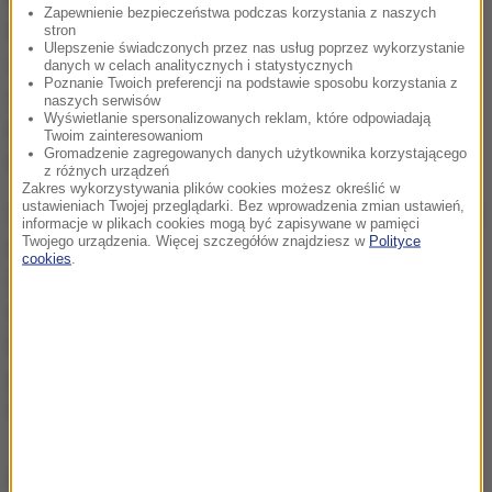
Zapewnienie bezpieczeństwa podczas korzystania z naszych
Doskonałej sytuacji nie wykorzystał Forsell, którego
stron
Ulepszenie świadczonych przez nas usług poprzez wykorzystanie
uderzenie obronił Pavels Steinbors, a później w
danych w celach analitycznych i statystycznych
Poznanie Twoich preferencji na podstawie sposobu korzystania z
dogodnej okazji spanikował Grzegorz Szymusik.
naszych serwisów
Wyświetlanie spersonalizowanych reklam, które odpowiadają
Kilkukrotnie próbował strzału także Jacek Kiełb, ale
Twoim zainteresowaniom
Gromadzenie zagregowanych danych użytkownika korzystającego
brakowało mu precyzji.
z różnych urządzeń
Zakres wykorzystywania plików cookies możesz określić w
ustawieniach Twojej przeglądarki. Bez wprowadzenia zmian ustawień,
Więcej niż gry, było jednak awantur i przepychanek, a
informacje w plikach cookies mogą być zapisywane w pamięci
Twojego urządzenia. Więcej szczegółów znajdziesz w
Polityce
na boisku aż kipiało od złości. Do scysji doszło m.in.
cookies
.
między Marcusem Viniciusem a Michaelem
Gardawskim, a trener Maciej Bartoszek w
kilkadziesiąt sekund zobaczył dwie żółte kartki i
jedną czerwoną, w konsekwencji wędrując na
trybuny.
Dalsza część artykułu pod materiałem video: