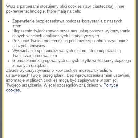
Według źródeł zbliżonych do sprawy, ofiarą
Wraz z partnerami stosujemy pliki cookies (tzw. ciasteczka) i inne
pięściarza jest jego córka. Nastolatka o wszystkim
pokrewne technologie, które mają na celu:
opowiedziała matce, a ta wniosła skargę. Prokurator
Zapewnienie bezpieczeństwa podczas korzystania z naszych
stron
uznał, że zeznania małoletniej były "spójne i
Ulepszenie świadczonych przez nas usług poprzez wykorzystanie
danych w celach analitycznych i statystycznych
sensowne".
Poznanie Twoich preferencji na podstawie sposobu korzystania z
naszych serwisów
Baldomir ma zostać przeniesiony do aresztu w
Wyświetlanie spersonalizowanych reklam, które odpowiadają
Twoim zainteresowaniom
rodzinnym Santa Fe, gdzie postawione zostaną mu
Gromadzenie zagregowanych danych użytkownika korzystającego
z różnych urządzeń
zarzuty.
Zakres wykorzystywania plików cookies możesz określić w
ustawieniach Twojej przeglądarki. Bez wprowadzenia zmian ustawień,
informacje w plikach cookies mogą być zapisywane w pamięci
Twojego urządzenia. Więcej szczegółów znajdziesz w
Polityce
Pas mistrza świata WBC kategorii półśredniej
cookies
.
wywalczył w styczniu 2006 roku po zwycięstwie nad
Zabem Judahem. Później pokonał jeszcze jedną
sławę ringów Arturo Gattiego, a tytuł stracił po
porażce z gwiazdą współczesnego boksu Floydem
Mayweatherem Jr.