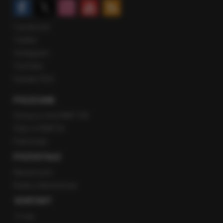
Facebook
Twitter
Instagram
YouTube
Kanały RSS
POLECANE
Gorąca Linia RMF FM
Staż w RMF24
Patronaty
POZOSTAŁE
Newsroom
Radio internetowe
KONTAKT
O nas