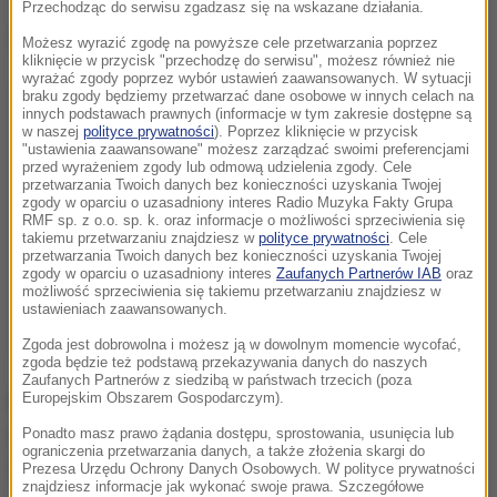
Przechodząc do serwisu zgadzasz się na wskazane działania.
Dalsza część artykułu pod materiałem video:
Możesz wyrazić zgodę na powyższe cele przetwarzania poprzez
kliknięcie w przycisk "przechodzę do serwisu", możesz również nie
wyrażać zgody poprzez wybór ustawień zaawansowanych. W sytuacji
braku zgody będziemy przetwarzać dane osobowe w innych celach na
innych podstawach prawnych (informacje w tym zakresie dostępne są
w naszej
polityce prywatności
). Poprzez kliknięcie w przycisk
"ustawienia zaawansowane" możesz zarządzać swoimi preferencjami
przed wyrażeniem zgody lub odmową udzielenia zgody. Cele
przetwarzania Twoich danych bez konieczności uzyskania Twojej
zgody w oparciu o uzasadniony interes Radio Muzyka Fakty Grupa
RMF sp. z o.o. sp. k. oraz informacje o możliwości sprzeciwienia się
takiemu przetwarzaniu znajdziesz w
polityce prywatności
. Cele
przetwarzania Twoich danych bez konieczności uzyskania Twojej
zgody w oparciu o uzasadniony interes
Zaufanych Partnerów IAB
oraz
możliwość sprzeciwienia się takiemu przetwarzaniu znajdziesz w
ustawieniach zaawansowanych.
Zgoda jest dobrowolna i możesz ją w dowolnym momencie wycofać,
zgoda będzie też podstawą przekazywania danych do naszych
Zaufanych Partnerów z siedzibą w państwach trzecich (poza
Europejskim Obszarem Gospodarczym).
Faworytem był jednak Jordan Stolz. Amerykanin w
tym sezonie był najlepszy na trzech dystansach:
Ponadto masz prawo żądania dostępu, sprostowania, usunięcia lub
ograniczenia przetwarzania danych, a także złożenia skargi do
500 m, 1000 m i 1500 m.
Prezesa Urzędu Ochrony Danych Osobowych. W polityce prywatności
znajdziesz informacje jak wykonać swoje prawa. Szczegółowe