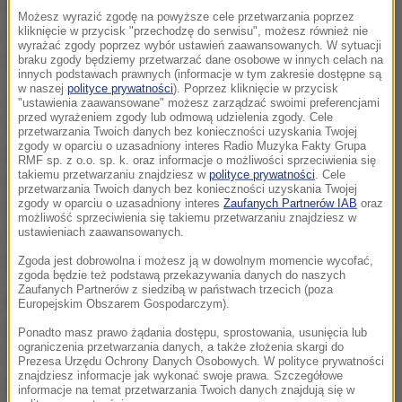
ławce rezerwowych. Jego kontrakt wygasa z końcem
Możesz wyrazić zgodę na powyższe cele przetwarzania poprzez
sezonu. Możliwe, że to ostatnia runda Sobiecha w
kliknięcie w przycisk "przechodzę do serwisu", możesz również nie
wyrażać zgody poprzez wybór ustawień zaawansowanych. W sytuacji
Hanowerze.
braku zgody będziemy przetwarzać dane osobowe w innych celach na
innych podstawach prawnych (informacje w tym zakresie dostępne są
w naszej
polityce prywatności
). Poprzez kliknięcie w przycisk
Jedno miejsce za Hannoverem 96 zajmuje w tabeli
"ustawienia zaawansowane" możesz zarządzać swoimi preferencjami
przed wyrażeniem zgody lub odmową udzielenia zgody. Cele
VfB Stuttgart. Oba zespoły mają jednak na koncie
przetwarzania Twoich danych bez konieczności uzyskania Twojej
zgody w oparciu o uzasadniony interes Radio Muzyka Fakty Grupa
tyle samo punktów. W tym zespole na regularne
RMF sp. z o.o. sp. k. oraz informacje o możliwości sprzeciwienia się
takiemu przetwarzaniu znajdziesz w
polityce prywatności
. Cele
występy powinien liczyć Marcin Kamiński. Były
przetwarzania Twoich danych bez konieczności uzyskania Twojej
zgody w oparciu o uzasadniony interes
Zaufanych Partnerów IAB
oraz
obrońca Lecha Poznań jesienią zagrał tylko w 7
możliwość sprzeciwienia się takiemu przetwarzaniu znajdziesz w
spotkaniach, ale odkąd trafił do wyjściowego składu
ustawieniach zaawansowanych.
w październiku już nie dał się posadzić na ławce.
Zgoda jest dobrowolna i możesz ją w dowolnym momencie wycofać,
zgoda będzie też podstawą przekazywania danych do naszych
Zaufanych Partnerów z siedzibą w państwach trzecich (poza
Reszta Polaków nie powalczy ze swoimi drużyna o
Europejskim Obszarem Gospodarczym).
awans. 10. pozycję przed rundą rewanżową zajmuje
Ponadto masz prawo żądania dostępu, sprostowania, usunięcia lub
ograniczenia przetwarzania danych, a także złożenia skargi do
Sandhausen z Jakubem Koseckim i Danielem
Prezesa Urzędu Ochrony Danych Osobowych. W polityce prywatności
znajdziesz informacje jak wykonać swoje prawa. Szczegółowe
Łukasikiem. Obaj, kiedy grali w Legii Warszawa byli
informacje na temat przetwarzania Twoich danych znajdują się w