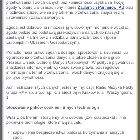
przetwarzania Twoich danych bez konieczności uzyskania Twojej
lub wyznania.
zgody w oparciu o uzasadniony interes
Zaufanych Partnerów IAB
oraz
możliwość sprzeciwienia się takiemu przetwarzaniu znajdziesz w
ustawieniach zaawansowanych.
Nieśmiertelniki będą owalne, żołnierze mają je nosić
Zgoda jest dobrowolna i możesz ją w dowolnym momencie wycofać,
na kulkowym łańcuszku. Cena czystej tabliczki, to
zgoda będzie też podstawą przekazywania danych do naszych
mniej więcej 7 złotych za sztukę. Do tego dojdzie
Zaufanych Partnerów z siedzibą w państwach trzecich (poza
Europejskim Obszarem Gospodarczym).
jeszcze niewielki koszt grawerowania.
Ponadto masz prawo żądania dostępu, sprostowania, usunięcia lub
ograniczenia przetwarzania danych, a także złożenia skargi do
Prezesa Urzędu Ochrony Danych Osobowych. W polityce prywatności
Dalsza część artykułu pod materiałem video:
znajdziesz informacje jak wykonać swoje prawa. Szczegółowe
informacje na temat przetwarzania Twoich danych znajdują się w
polityce prywatności.
Administratorem tych danych jesteśmy my, czyli Radio Muzyka Fakty
Grupa RMF sp. z o.o. sp. k. z siedzibą w Krakowie, al. Waszyngtona
1.
Stosowanie plików cookies i innych technologii
Wraz z partnerami stosujemy pliki cookies (tzw. ciasteczka) i inne
pokrewne technologie, które mają na celu:
Zapewnienie bezpieczeństwa podczas korzystania z naszych
stron