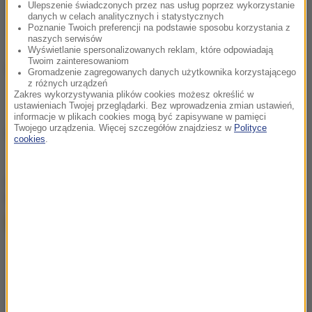
Ulepszenie świadczonych przez nas usług poprzez wykorzystanie
danych w celach analitycznych i statystycznych
Poznanie Twoich preferencji na podstawie sposobu korzystania z
naszych serwisów
Wyświetlanie spersonalizowanych reklam, które odpowiadają
Twoim zainteresowaniom
(j.)
Gromadzenie zagregowanych danych użytkownika korzystającego
z różnych urządzeń
Zakres wykorzystywania plików cookies możesz określić w
ustawieniach Twojej przeglądarki. Bez wprowadzenia zmian ustawień,
informacje w plikach cookies mogą być zapisywane w pamięci
Twojego urządzenia. Więcej szczegółów znajdziesz w
Polityce
Źródło: RMF FM
cookies
.
chcesz widzieć więcej artykułów od RMF24?
dodaj w
Google