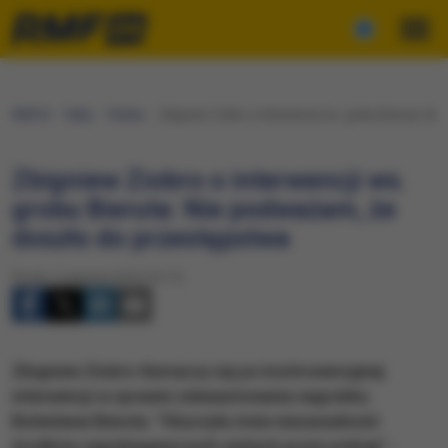
RMF24
Fakty
Polska
Zbigniew Ziobro o interwencji ws. grobu Bieruta: N
Zbigniew Ziobro o interwencji ws.
grobu Bieruta: Nie podważam, że
doszło do przestępstwa
Środa, 3 sierpnia 2016 (14:17)
Zbigniew Ziobro tłumaczy się po kontrowersyjnej
interwencji w sprawie zdewastowania nagrobku
Bolesława Bieruta. "Oburzyła mnie niezasadność
środków zapobiegawczych użytych przez policję" -