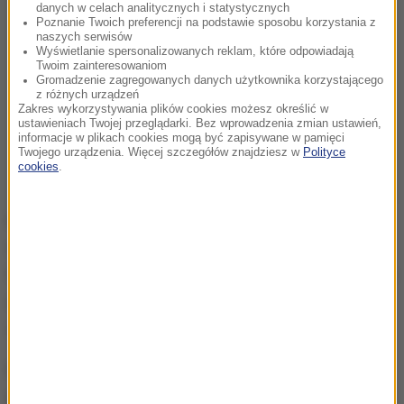
danych w celach analitycznych i statystycznych
Poznanie Twoich preferencji na podstawie sposobu korzystania z
naszych serwisów
Wyświetlanie spersonalizowanych reklam, które odpowiadają
Twoim zainteresowaniom
Gromadzenie zagregowanych danych użytkownika korzystającego
z różnych urządzeń
Zakres wykorzystywania plików cookies możesz określić w
ustawieniach Twojej przeglądarki. Bez wprowadzenia zmian ustawień,
informacje w plikach cookies mogą być zapisywane w pamięci
Twojego urządzenia. Więcej szczegółów znajdziesz w
Polityce
cookies
.
Komenda Stołeczna Policji prowadzi postępowanie
wyjaśniające w sprawie czynności, które
funkcjonariusze podejmowali po zatrzymaniu dwójki
osób podejrzewanych o uszkodzenie nagrobka -
ujawnił dziś reporter RMF FM Grzegorz Kwolek.
Funkcjonariusze z Bielan zdążyli przeszukać
mieszkanie 26-letniego Janusza W. Szukali tam