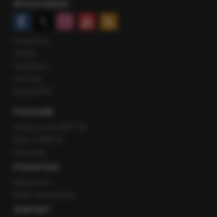
SPOŁECZNOŚĆ
Facebook
Twitter
Instagram
YouTube
Kanały RSS
POLECANE
Gorąca Linia RMF FM
Staż w RMF24
Patronaty
POZOSTAŁE
Newsroom
Radio internetowe
KONTAKT