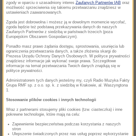
zgody w oparciu o uzasadniony interes
Zaufanych Partnerów IAB
oraz
zwolnienie zatrzymanych, a nie zakończenie
możliwość sprzeciwienia się takiemu przetwarzaniu znajdziesz w
ustawieniach zaawansowanych.
postępowania, choć jako prokurator generalny ma
Zgoda jest dobrowolna i możesz ją w dowolnym momencie wycofać,
takie uprawnienie. Podejrzewani zostali
zgoda będzie też podstawą przekazywania danych do naszych
Zaufanych Partnerów z siedzibą w państwach trzecich (poza
przesłuchani tylko w charakterze świadków i wciąż
Europejskim Obszarem Gospodarczym).
nie usłyszeli zarzutów.
Ponadto masz prawo żądania dostępu, sprostowania, usunięcia lub
ograniczenia przetwarzania danych, a także złożenia skargi do
Prezesa Urzędu Ochrony Danych Osobowych. W polityce prywatności
Policjanci, którzy interweniowali,
znajdziesz informacje jak wykonać swoje prawa. Szczegółowe
informacje na temat przetwarzania Twoich danych znajdują się w
mogą mieć kłopoty
polityce prywatności.
Administratorem tych danych jesteśmy my, czyli Radio Muzyka Fakty
Grupa RMF sp. z o.o. sp. k. z siedzibą w Krakowie, al. Waszyngtona
1.
Zdewastowany nagrobek Bolesława Bieruta
Stosowanie plików cookies i innych technologii
Wraz z partnerami stosujemy pliki cookies (tzw. ciasteczka) i inne
pokrewne technologie, które mają na celu:
Dalsza część artykułu pod materiałem video:
Zapewnienie bezpieczeństwa podczas korzystania z naszych
stron
Ulepszenie świadczonych przez nas usług poprzez wykorzystanie