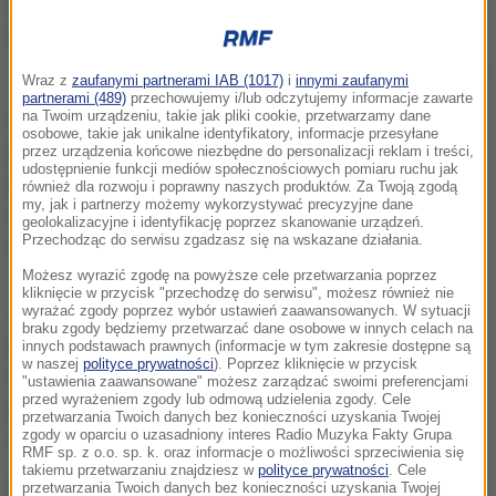
Zdewastowany nagrobek Bolesława Bieruta
Wraz z
zaufanymi partnerami IAB (1017)
i
innymi zaufanymi
partnerami (489)
przechowujemy i/lub odczytujemy informacje zawarte
Zbigniew Ziobro w rozmowie z dziennikarzami
na Twoim urządzeniu, takie jak pliki cookie, przetwarzamy dane
osobowe, takie jak unikalne identyfikatory, informacje przesyłane
przyznał, że doszło do przestępstwa. Jednocześnie
przez urządzenia końcowe niezbędne do personalizacji reklam i treści,
udostępnienie funkcji mediów społecznościowych pomiaru ruchu jak
podkreślał, że istotne są motywacje osób, które
również dla rozwoju i poprawny naszych produktów. Za Twoją zgodą
my, jak i partnerzy możemy wykorzystywać precyzyjne dane
zbezcześciły nagrobek i napisały na nim słowa "kat"
geolokalizacyjne i identyfikację poprzez skanowanie urządzeń.
Przechodząc do serwisu zgadzasz się na wskazane działania.
oraz "morderca".
Możesz wyrazić zgodę na powyższe cele przetwarzania poprzez
kliknięcie w przycisk "przechodzę do serwisu", możesz również nie
Ja się z tym zachowaniem nie zgadzam, nie
wyrażać zgody poprzez wybór ustawień zaawansowanych. W sytuacji
braku zgody będziemy przetwarzać dane osobowe w innych celach na
podzielam tego zachowania...
- mówił minister.
innych podstawach prawnych (informacje w tym zakresie dostępne są
w naszej
polityce prywatności
). Poprzez kliknięcie w przycisk
Chociaż zgadzam się, że akurat te słowa były
"ustawienia zaawansowane" możesz zarządzać swoimi preferencjami
przed wyrażeniem zgody lub odmową udzielenia zgody. Cele
prawdziwe. Sądzę też, że sąd będzie badał kontekst
przetwarzania Twoich danych bez konieczności uzyskania Twojej
zgody w oparciu o uzasadniony interes Radio Muzyka Fakty Grupa
sprawy
- dodał.
RMF sp. z o.o. sp. k. oraz informacje o możliwości sprzeciwienia się
takiemu przetwarzaniu znajdziesz w
polityce prywatności
. Cele
Minister sprawiedliwości przypomniał, że nakazał
przetwarzania Twoich danych bez konieczności uzyskania Twojej