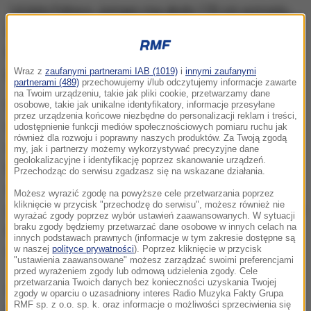
14-letni Fidravs Jumaev ma około 170 cm wzrostu,
waży 65 kg, jest szczupłej budowy ciała, włosy ma
krótkie, koloru czarnego, oczy brązowe, twarz
pociągłą.
Wraz z
zaufanymi partnerami IAB (1019)
i
innymi zaufanymi
partnerami (489)
przechowujemy i/lub odczytujemy informacje zawarte
na Twoim urządzeniu, takie jak pliki cookie, przetwarzamy dane
W dniu zaginięcia ubrany był w kurtkę koloru
osobowe, takie jak unikalne identyfikatory, informacje przesyłane
przez urządzenia końcowe niezbędne do personalizacji reklam i treści,
czarnego z paskami w kolorze jasno - brązowymi na
udostępnienie funkcji mediów społecznościowych pomiaru ruchu jak
również dla rozwoju i poprawny naszych produktów. Za Twoją zgodą
ściągaczach, bluzę sportową w kolorze jasnego
my, jak i partnerzy możemy wykorzystywać precyzyjne dane
geolokalizacyjne i identyfikację poprzez skanowanie urządzeń.
beżu z kapturem w kolorze żółtym, rozpinaną na
Przechodząc do serwisu zgadzasz się na wskazane działania.
suwak, białą koszulkę z napisem "adidas", spodnie
Możesz wyrazić zgodę na powyższe cele przetwarzania poprzez
kliknięcie w przycisk "przechodzę do serwisu", możesz również nie
jeansowe koloru ciemnogranatowego, buty sportowe
wyrażać zgody poprzez wybór ustawień zaawansowanych. W sytuacji
braku zgody będziemy przetwarzać dane osobowe w innych celach na
koloru czarnego. Przy sobie miał plecak koloru
innych podstawach prawnych (informacje w tym zakresie dostępne są
czarnego z wzorami.
w naszej
polityce prywatności
). Poprzez kliknięcie w przycisk
"ustawienia zaawansowane" możesz zarządzać swoimi preferencjami
przed wyrażeniem zgody lub odmową udzielenia zgody. Cele
przetwarzania Twoich danych bez konieczności uzyskania Twojej
Zaginiony 14-latek był ostatni raz widziany 19
zgody w oparciu o uzasadniony interes Radio Muzyka Fakty Grupa
RMF sp. z o.o. sp. k. oraz informacje o możliwości sprzeciwienia się
grudnia około godziny 7:30 w Kobyłce. Do chwili