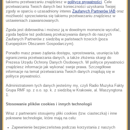
takiemu przetwarzaniu znajdziesz w
polityce prywatności
. Cele
przetwarzania Twoich danych bez konieczności uzyskania Twojej
obecnej nie powrócił do miejsca zamieszkania oraz
zgody w oparciu o uzasadniony interes
Zaufanych Partnerów IAB
oraz
nie nawiązał kontaktu z rodziną.
możliwość sprzeciwienia się takiemu przetwarzaniu znajdziesz w
ustawieniach zaawansowanych.
Wszelkie informacje o zaginionym chłopcu
Zgoda jest dobrowolna i możesz ją w dowolnym momencie wycofać,
zgoda będzie też podstawą przekazywania danych do naszych
prosimy kierować do dyżurnego Komisariatu
Zaufanych Partnerów z siedzibą w państwach trzecich (poza
Europejskim Obszarem Gospodarczym).
Policji w Kobyłce tel. (22) 786 10 07 lub do
Ponadto masz prawo żądania dostępu, sprostowania, usunięcia lub
Komendy Powiatowej Policji w Wołominie przy ul.
ograniczenia przetwarzania danych, a także złożenia skargi do
Prezesa Urzędu Ochrony Danych Osobowych. W polityce prywatności
Wileńskiej 43a, tel. (22) 60-47-900, (22)776-20-21
znajdziesz informacje jak wykonać swoje prawa. Szczegółowe
informacje na temat przetwarzania Twoich danych znajdują się w
bądź kontaktować się z najbliższą jednostką Policji
polityce prywatności.
pod numerem 997 lub 112 lub za pośrednictwem
Administratorem tych danych jesteśmy my, czyli Radio Muzyka Fakty
poczty elektronicznej:
Grupa RMF sp. z o.o. sp. k. z siedzibą w Krakowie, al. Waszyngtona
1.
kppwolomin.rzecznik@policja.waw.pl
Stosowanie plików cookies i innych technologii
Wraz z partnerami stosujemy pliki cookies (tzw. ciasteczka) i inne
Dalsza część artykułu pod materiałem video:
pokrewne technologie, które mają na celu:
Zapewnienie bezpieczeństwa podczas korzystania z naszych