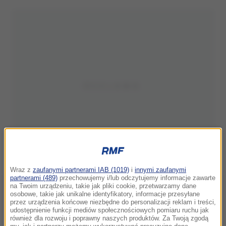
Wraz z
zaufanymi partnerami IAB (1019)
i
innymi zaufanymi
partnerami (489)
przechowujemy i/lub odczytujemy informacje zawarte
na Twoim urządzeniu, takie jak pliki cookie, przetwarzamy dane
osobowe, takie jak unikalne identyfikatory, informacje przesyłane
przez urządzenia końcowe niezbędne do personalizacji reklam i treści,
udostępnienie funkcji mediów społecznościowych pomiaru ruchu jak
również dla rozwoju i poprawny naszych produktów. Za Twoją zgodą