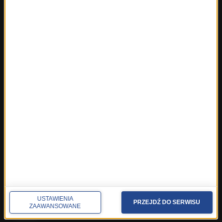
Fakty ze Śląskiego
Fakty z Trójmiasta
Fakty z Warszawy
Fakty z Wrocławia
Fakty z Zakopanego
ROZMOWY W RMF FM
Najnowsze rozmowy w RMF FM
Rozmowa o 7:00 w RMF FM i Radiu RMF24
Poranna rozmowa w RMF FM
Popołudniowa rozmowa w RMF FM
Gość Krzysztofa Ziemca w RMF FM
Rozmowy w Radiu RMF24
SPOŁECZNOŚĆ
USTAWIENIA
Facebook
PRZEJDŹ DO SERWISU
ZAAWANSOWANE
Twitter