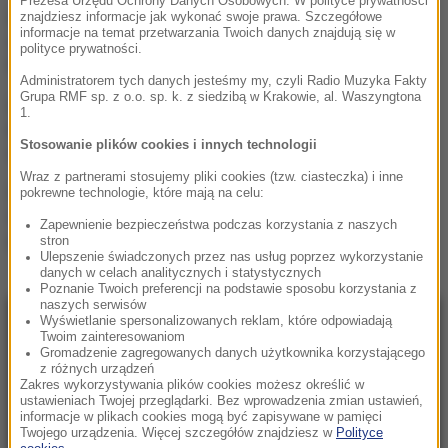
Prezesa Urzędu Ochrony Danych Osobowych. W polityce prywatności
Mobilizacja po
znajdziesz informacje jak wykonać swoje prawa. Szczegółowe
informacje na temat przetwarzania Twoich danych znajdują się w
wydarzeniach w Lipsku.
polityce prywatności.
Polska dołącza do rozmów
Administratorem tych danych jesteśmy my, czyli Radio Muzyka Fakty
Grupa RMF sp. z o.o. sp. k. z siedzibą w Krakowie, al. Waszyngtona
Żandarmeria Wojskowa
1.
bada incydent z udziałem
Stosowanie plików cookies i innych technologii
wojskowego śmigłowca
Wraz z partnerami stosujemy pliki cookies (tzw. ciasteczka) i inne
Trzy gole w Białymstoku.
pokrewne technologie, które mają na celu:
Skromna zaliczka
Zapewnienie bezpieczeństwa podczas korzystania z naszych
Jagielloni przed rewanżem
stron
w Glasgow
Ulepszenie świadczonych przez nas usług poprzez wykorzystanie
danych w celach analitycznych i statystycznych
Poznanie Twoich preferencji na podstawie sposobu korzystania z
naszych serwisów
Wyświetlanie spersonalizowanych reklam, które odpowiadają
NAJNOWSZE
Twoim zainteresowaniom
Gromadzenie zagregowanych danych użytkownika korzystającego
z różnych urządzeń
23:57
Zakres wykorzystywania plików cookies możesz określić w
ustawieniach Twojej przeglądarki. Bez wprowadzenia zmian ustawień,
Były żołnierz USA przechodzi piekło w Rosji.
informacje w plikach cookies mogą być zapisywane w pamięci
Waszyngton naciska na Moskwę
Twojego urządzenia. Więcej szczegółów znajdziesz w
Polityce