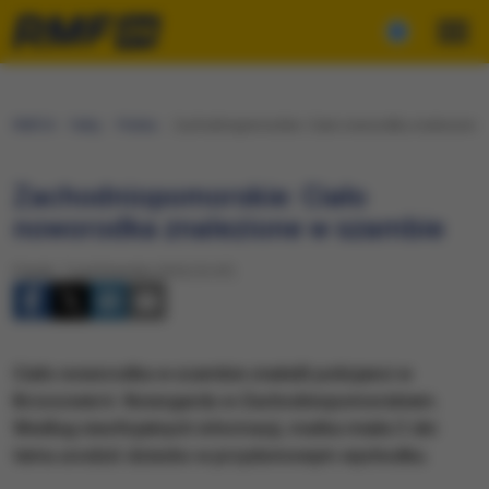
RMF24
Fakty
Polska
Zachodniopomorskie: Ciało noworodka znalezione 
Zachodniopomorskie: Ciało
noworodka znalezione w szambie
Piątek, 7 października 2016 (12:47)
Ciało noworodka w szambie znaleźli policjanci w
Brzozowie k. Nowogardu w Zachodniopomorskiem.
Według nieoficjalnych informacji, matka miała 3 dni
temu urodzić dziecko w przydomowym wychodku.