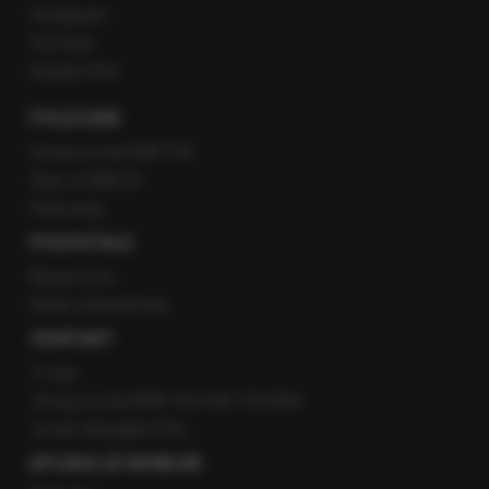
Instagram
YouTube
Kanały RSS
POLECANE
Gorąca Linia RMF FM
Staż w RMF24
Patronaty
POZOSTAŁE
Newsroom
Radio internetowe
KONTAKT
O nas
Gorąca Linia RMF FM: 600 700 800
email: fakty@rmf.fm
APLIKACJE MOBILNE