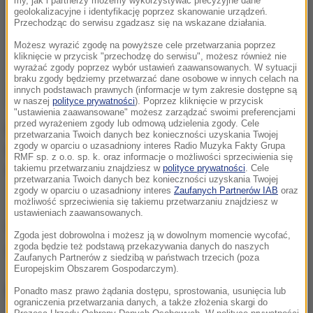
my, jak i partnerzy możemy wykorzystywać precyzyjne dane
geolokalizacyjne i identyfikację poprzez skanowanie urządzeń.
Przechodząc do serwisu zgadzasz się na wskazane działania.
Możesz wyrazić zgodę na powyższe cele przetwarzania poprzez
kliknięcie w przycisk "przechodzę do serwisu", możesz również nie
wyrażać zgody poprzez wybór ustawień zaawansowanych. W sytuacji
braku zgody będziemy przetwarzać dane osobowe w innych celach na
innych podstawach prawnych (informacje w tym zakresie dostępne są
w naszej
polityce prywatności
). Poprzez kliknięcie w przycisk
"ustawienia zaawansowane" możesz zarządzać swoimi preferencjami
przed wyrażeniem zgody lub odmową udzielenia zgody. Cele
Prokuratura wszczęła śledztwo ws. spowodowania
przetwarzania Twoich danych bez konieczności uzyskania Twojej
zgody w oparciu o uzasadniony interes Radio Muzyka Fakty Grupa
śmierci dziecka. Ze względu na delikatny charakter
RMF sp. z o.o. sp. k. oraz informacje o możliwości sprzeciwienia się
sprawy śledczy nie ujawniają żadnych szczegółów.
takiemu przetwarzaniu znajdziesz w
polityce prywatności
. Cele
przetwarzania Twoich danych bez konieczności uzyskania Twojej
zgody w oparciu o uzasadniony interes
Zaufanych Partnerów IAB
oraz
możliwość sprzeciwienia się takiemu przetwarzaniu znajdziesz w
ustawieniach zaawansowanych.
(edbie)
Zgoda jest dobrowolna i możesz ją w dowolnym momencie wycofać,
zgoda będzie też podstawą przekazywania danych do naszych
Źródło: RMF FM
Zaufanych Partnerów z siedzibą w państwach trzecich (poza
Europejskim Obszarem Gospodarczym).
NAJWAŻNIEJSZE FAKTY
Ponadto masz prawo żądania dostępu, sprostowania, usunięcia lub
ograniczenia przetwarzania danych, a także złożenia skargi do