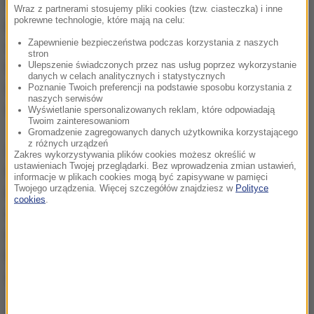
W ubiegłym miesiącu rozpoczął się proces
Wraz z partnerami stosujemy pliki cookies (tzw. ciasteczka) i inne
pokrewne technologie, które mają na celu:
przeciwko Zuzannie M. i Kamilowi N. Prokuratura
Zapewnienie bezpieczeństwa podczas korzystania z naszych
oskarżyła Zuzannę M. i Kamila N. o to, że w nocy z 12
stron
na 13 grudnia ubiegłego roku w Rakowiskach zabili
Ulepszenie świadczonych przez nas usług poprzez wykorzystanie
danych w celach analitycznych i statystycznych
rodziców Kamila, zadając im po kilkadziesiąt
Poznanie Twoich preferencji na podstawie sposobu korzystania z
naszych serwisów
uderzeń nożami.
Wyświetlanie spersonalizowanych reklam, które odpowiadają
Twoim zainteresowaniom
Gromadzenie zagregowanych danych użytkownika korzystającego
z różnych urządzeń
48-letni Jerzy N. był funkcjonariuszem Straży
Zakres wykorzystywania plików cookies możesz określić w
ustawieniach Twojej przeglądarki. Bez wprowadzenia zmian ustawień,
Granicznej w stopniu pułkownika, 42-letnia
informacje w plikach cookies mogą być zapisywane w pamięci
Twojego urządzenia. Więcej szczegółów znajdziesz w
Polityce
Agnieszka N. - nauczycielką. Sprawcy zaatakowali
cookies
.
swoje ofiary podczas snu, posłużyli się trzema
nożami. Według ustaleń prokuratury byli bardzo
brutalni, zbrodnię zaplanowali wcześniej, starli się
zapewnić sobie alibi.