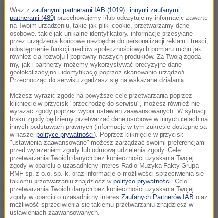
gospodarstwie położonym w gminie Izbica w
Wraz z
zaufanymi partnerami IAB (1019)
i
innymi zaufanymi
partnerami (489)
przechowujemy i/lub odczytujemy informacje zawarte
powiecie krasnostawskim, w którym trzymano 129
na Twoim urządzeniu, takie jak pliki cookie, przetwarzamy dane
osobowe, takie jak unikalne identyfikatory, informacje przesyłane
świń. Kolejne ujawniono w gospodarstwie
przez urządzenia końcowe niezbędne do personalizacji reklam i treści,
udostępnienie funkcji mediów społecznościowych pomiaru ruchu jak
znajdującym się w gminie Kock, w powiecie
również dla rozwoju i poprawny naszych produktów. Za Twoją zgodą
lubartowskim, w którym znajdowało się dziewięć
my, jak i partnerzy możemy wykorzystywać precyzyjne dane
geolokalizacyjne i identyfikację poprzez skanowanie urządzeń.
świń.
Przechodząc do serwisu zgadzasz się na wskazane działania.
Możesz wyrazić zgodę na powyższe cele przetwarzania poprzez
Jak podano w komunikacie Głównego Inspektoratu
kliknięcie w przycisk "przechodzę do serwisu", możesz również nie
wyrażać zgody poprzez wybór ustawień zaawansowanych. W sytuacji
Weterynarii - wystąpienie wirusa potwierdziły
braku zgody będziemy przetwarzać dane osobowe w innych celach na
innych podstawach prawnych (informacje w tym zakresie dostępne są
badania w laboratorium referencyjnym ds. ASF, czyli
w naszej
polityce prywatności
). Poprzez kliknięcie w przycisk
"ustawienia zaawansowane" możesz zarządzać swoimi preferencjami
Państwowym Instytucie Weterynaryjnym w
przed wyrażeniem zgody lub odmową udzielenia zgody. Cele
przetwarzania Twoich danych bez konieczności uzyskania Twojej
Puławach.
zgody w oparciu o uzasadniony interes Radio Muzyka Fakty Grupa
RMF sp. z o.o. sp. k. oraz informacje o możliwości sprzeciwienia się
takiemu przetwarzaniu znajdziesz w
polityce prywatności
. Cele
Oba gospodarstwa położone są w obszarze
przetwarzania Twoich danych bez konieczności uzyskania Twojej
zgody w oparciu o uzasadniony interes
Zaufanych Partnerów IAB
oraz
zagrożonym ASF. Wdrożono w nich procedury
możliwość sprzeciwienia się takiemu przetwarzaniu znajdziesz w
ustawieniach zaawansowanych.
związane z likwidacją choroby.