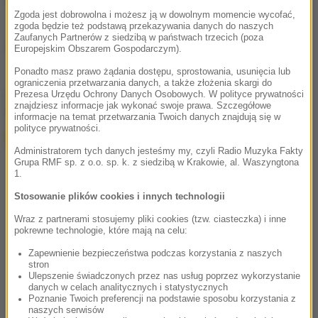
Zgoda jest dobrowolna i możesz ją w dowolnym momencie wycofać,
zgoda będzie też podstawą przekazywania danych do naszych
Zaufanych Partnerów z siedzibą w państwach trzecich (poza
Źródło: PAP
Europejskim Obszarem Gospodarczym).
Ponadto masz prawo żądania dostępu, sprostowania, usunięcia lub
ograniczenia przetwarzania danych, a także złożenia skargi do
chcesz widzieć więcej artykułów od RMF24?
dodaj w
Prezesa Urzędu Ochrony Danych Osobowych. W polityce prywatności
znajdziesz informacje jak wykonać swoje prawa. Szczegółowe
Google
informacje na temat przetwarzania Twoich danych znajdują się w
polityce prywatności.
Administratorem tych danych jesteśmy my, czyli Radio Muzyka Fakty
Grupa RMF sp. z o.o. sp. k. z siedzibą w Krakowie, al. Waszyngtona
1.
Stosowanie plików cookies i innych technologii
Wraz z partnerami stosujemy pliki cookies (tzw. ciasteczka) i inne
pokrewne technologie, które mają na celu:
Zapewnienie bezpieczeństwa podczas korzystania z naszych
stron
Ulepszenie świadczonych przez nas usług poprzez wykorzystanie
danych w celach analitycznych i statystycznych
Poznanie Twoich preferencji na podstawie sposobu korzystania z
naszych serwisów