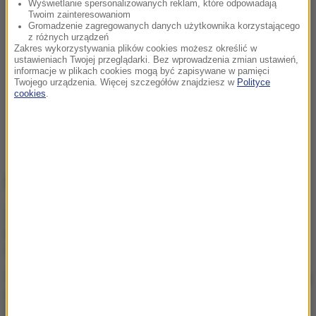
Wyświetlanie spersonalizowanych reklam, które odpowiadają
Twoim zainteresowaniom
Gromadzenie zagregowanych danych użytkownika korzystającego
z różnych urządzeń
Zakres wykorzystywania plików cookies możesz określić w
ustawieniach Twojej przeglądarki. Bez wprowadzenia zmian ustawień,
informacje w plikach cookies mogą być zapisywane w pamięci
Twojego urządzenia. Więcej szczegółów znajdziesz w
Polityce
cookies
.
NAJWAŻNIEJSZE FAKTY
Kraksa w czasie wyścigu
kolarskiego. 17 osób
rannych, lądowało LPR
Atak ukraińskich dronów na
Biełgorod. W mieście
wybuchły pożary