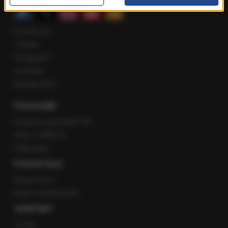
Facebook
Twitter
Instagram
YouTube
Kanały RSS
POLECANE
Gorąca Linia RMF FM
Staż w RMF24
Patronaty
POZOSTAŁE
Newsroom
Radio internetowe
KONTAKT
O nas