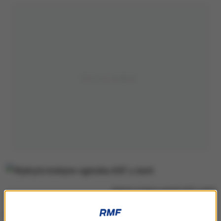
Wykryto kolejne ogniska ASF u świń
Pierwsze ognisko w 2019 r. stwierdzono w