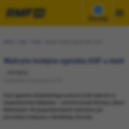
Słuchaj
RMF24
Fakty
Polska
Wykryto kolejne ogniska ASF u świń
Wykryto kolejne ogniska ASF u świń
udostępnij
Poniedziałek, 22 lipca 2019 (17:07)
Dwa ogniska afrykańskiego pomoru świń wykryto w
województwie lubleskim – poinformował Główny Lekarz
Weterynarii. W gospodarstwach wdrożono już
procedury związane z likwidacją choroby.