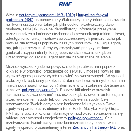
Wraz z
zaufanymi partnerami IAB (1019)
i
innymi zaufanymi
partnerami (489)
przechowujemy i/lub odczytujemy informacje zawarte
na Twoim urządzeniu, takie jak pliki cookie, przetwarzamy dane
osobowe, takie jak unikalne identyfikatory, informacje przesyłane
przez urządzenia końcowe niezbędne do personalizacji reklam i treści,
udostępnienie funkcji mediów społecznościowych pomiaru ruchu jak
również dla rozwoju i poprawny naszych produktów. Za Twoją zgodą
my, jak i partnerzy możemy wykorzystywać precyzyjne dane
geolokalizacyjne i identyfikację poprzez skanowanie urządzeń.
Przechodząc do serwisu zgadzasz się na wskazane działania.
Możesz wyrazić zgodę na powyższe cele przetwarzania poprzez
kliknięcie w przycisk "przechodzę do serwisu", możesz również nie
wyrażać zgody poprzez wybór ustawień zaawansowanych. W sytuacji
braku zgody będziemy przetwarzać dane osobowe w innych celach na
Zagrożenia nie ma, czekamy na usunięcie usterki
innych podstawach prawnych (informacje w tym zakresie dostępne są
w naszej
polityce prywatności
). Poprzez kliknięcie w przycisk
przez właściciela taboru
- tłumaczy Mirosław
"ustawienia zaawansowane" możesz zarządzać swoimi preferencjami
przed wyrażeniem zgody lub odmową udzielenia zgody. Cele
Siemieniec z PKP Polskie Linie Kolejowe.
przetwarzania Twoich danych bez konieczności uzyskania Twojej
zgody w oparciu o uzasadniony interes Radio Muzyka Fakty Grupa
RMF sp. z o.o. sp. k. oraz informacje o możliwości sprzeciwienia się
Z pobliskich zabudowań ewakuowano trzynaście
takiemu przetwarzaniu znajdziesz w
polityce prywatności
. Cele
osób. Miejsce postoju pociągu zabezpieczają:
przetwarzania Twoich danych bez konieczności uzyskania Twojej
zgody w oparciu o uzasadniony interes
Zaufanych Partnerów IAB
oraz