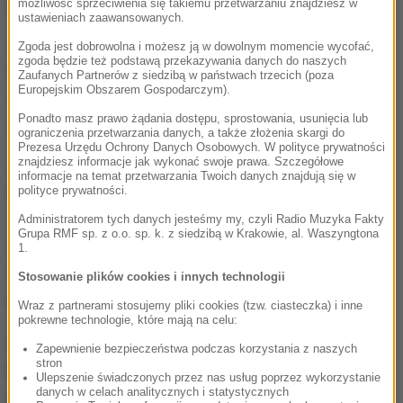
policja i dziesięć zastępów straży pożarnej.
możliwość sprzeciwienia się takiemu przetwarzaniu znajdziesz w
ustawieniach zaawansowanych.
Strażacy sprawdzają pociąg towarowy, który wiózł
Zgoda jest dobrowolna i możesz ją w dowolnym momencie wycofać,
zgoda będzie też podstawą przekazywania danych do naszych
fosfor. Maszynista zaalarmował, że z jednego z
Zaufanych Partnerów z siedzibą w państwach trzecich (poza
Europejskim Obszarem Gospodarczym).
wagonów wydobywa się dym. Pluton rozpoznania
Ponadto masz prawo żądania dostępu, sprostowania, usunięcia lub
chemicznego sprawdza, jakie było źródło dymu.
ograniczenia przetwarzania danych, a także złożenia skargi do
Prezesa Urzędu Ochrony Danych Osobowych. W polityce prywatności
znajdziesz informacje jak wykonać swoje prawa. Szczegółowe
Jak poinformował nas mł. bryg. Tomasz Gil z
informacje na temat przetwarzania Twoich danych znajdują się w
polityce prywatności.
Komendy Wojewódzkiej Straży Pożarnej w
Jędrzejowie, na miejscu działa Grupa Ratownictwa
Administratorem tych danych jesteśmy my, czyli Radio Muzyka Fakty
Grupa RMF sp. z o.o. sp. k. z siedzibą w Krakowie, al. Waszyngtona
Chemiczno-Ekologicznego z Komendy
1.
Wojewódzkiej Państwowej Straży Pożarnej w
Stosowanie plików cookies i innych technologii
Kielcach.
Wraz z partnerami stosujemy pliki cookies (tzw. ciasteczka) i inne
pokrewne technologie, które mają na celu:
Gorąca Linia RMF FM
jest do Waszej dyspozycji!
Zapewnienie bezpieczeństwa podczas korzystania z naszych
stron
Przez całą dobę czekamy na informacje od Was,
Ulepszenie świadczonych przez nas usług poprzez wykorzystanie
danych w celach analitycznych i statystycznych
zdjęcia i filmy.