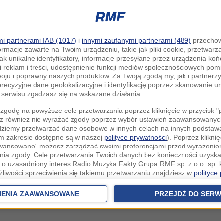
i partnerami IAB (1017)
i
innymi zaufanymi partnerami (489)
przechow
ormacje zawarte na Twoim urządzeniu, takie jak pliki cookie, przetwar
jak unikalne identyfikatory, informacje przesyłane przez urządzenia k
i reklam i treści, udostępnienie funkcji mediów społecznościowych pom
woju i poprawny naszych produktów. Za Twoją zgodą my, jak i partner
recyzyjne dane geolokalizacyjne i identyfikację poprzez skanowanie u
serwisu zgadzasz się na wskazane działania.
zgodę na powyższe cele przetwarzania poprzez kliknięcie w przycisk 
z również nie wyrażać zgody poprzez wybór ustawień zaawansowanych
dziemy przetwarzać dane osobowe w innych celach na innych podsta
ym zakresie dostępne są w naszej
polityce prywatności
). Poprzez kliknię
awansowane" możesz zarządzać swoimi preferencjami przed wyrażenie
ia zgody. Cele przetwarzania Twoich danych bez konieczności uzyska
 o uzasadniony interes Radio Muzyka Fakty Grupa RMF sp. z o.o. sp. k
żliwości sprzeciwienia się takiemu przetwarzaniu znajdziesz w
polityce
nia Twoich danych bez konieczności uzyskania Twojej zgody w oparci
ch Partnerów IAB
oraz możliwość sprzeciwienia się takiemu przetwarza
IENIA ZAAWANSOWANE
PRZEJDŹ DO SERW
aawansowanych.
rowolna i możesz ją w dowolnym momencie wycofać, zgoda będzie też