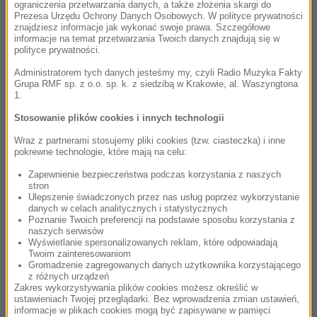
ograniczenia przetwarzania danych, a także złożenia skargi do
Prezesa Urzędu Ochrony Danych Osobowych. W polityce prywatności
znajdziesz informacje jak wykonać swoje prawa. Szczegółowe
informacje na temat przetwarzania Twoich danych znajdują się w
polityce prywatności.
Administratorem tych danych jesteśmy my, czyli Radio Muzyka Fakty
Grupa RMF sp. z o.o. sp. k. z siedzibą w Krakowie, al. Waszyngtona
1.
Stosowanie plików cookies i innych technologii
Wraz z partnerami stosujemy pliki cookies (tzw. ciasteczka) i inne
pokrewne technologie, które mają na celu:
Zapewnienie bezpieczeństwa podczas korzystania z naszych
stron
Ulepszenie świadczonych przez nas usług poprzez wykorzystanie
danych w celach analitycznych i statystycznych
Poznanie Twoich preferencji na podstawie sposobu korzystania z
naszych serwisów
Wyświetlanie spersonalizowanych reklam, które odpowiadają
Twoim zainteresowaniom
Gromadzenie zagregowanych danych użytkownika korzystającego
z różnych urządzeń
Zakres wykorzystywania plików cookies możesz określić w
ustawieniach Twojej przeglądarki. Bez wprowadzenia zmian ustawień,
informacje w plikach cookies mogą być zapisywane w pamięci