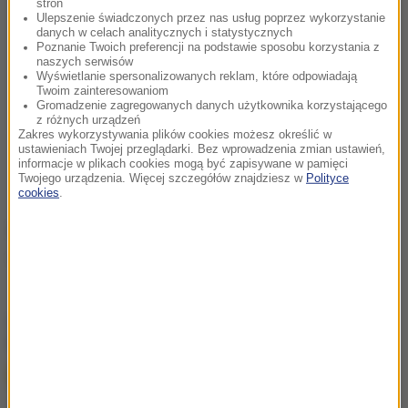
stron
Ulepszenie świadczonych przez nas usług poprzez wykorzystanie
danych w celach analitycznych i statystycznych
Poznanie Twoich preferencji na podstawie sposobu korzystania z
naszych serwisów
Wyświetlanie spersonalizowanych reklam, które odpowiadają
Twoim zainteresowaniom
Gromadzenie zagregowanych danych użytkownika korzystającego
z różnych urządzeń
Zakres wykorzystywania plików cookies możesz określić w
ustawieniach Twojej przeglądarki. Bez wprowadzenia zmian ustawień,
informacje w plikach cookies mogą być zapisywane w pamięci
Twojego urządzenia. Więcej szczegółów znajdziesz w
Polityce
cookies
.
Źródło: RMF FM
smog
Tagi:
chcesz widzieć więcej artykułów od RMF24?
dodaj w
Google