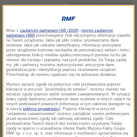
Chodnik, który ma pochłaniać smog
Wraz z
zaufanymi partnerami IAB (1019)
i
innymi zaufanymi
Codziennie tędy przejeżdżam i nie czuję różnicy.
partnerami (489)
przechowujemy i/lub odczytujemy informacje zawarte
na Twoim urządzeniu, takie jak pliki cookie, przetwarzamy dane
Chodnik wygląda tak samo i chodzi się tak samo.
osobowe, takie jak unikalne identyfikatory, informacje przesyłane
przez urządzenia końcowe niezbędne do personalizacji reklam i treści,
Wierzę jednak, że coś w tym jest, ale może to efekt
udostępnienie funkcji mediów społecznościowych pomiaru ruchu jak
również dla rozwoju i poprawny naszych produktów. Za Twoją zgodą
placebo i sugestia?
- komentują w rozmowie z
my, jak i partnerzy możemy wykorzystywać precyzyjne dane
geolokalizacyjne i identyfikację poprzez skanowanie urządzeń.
naszym reporterem mieszkańcy stolicy.
Przechodząc do serwisu zgadzasz się na wskazane działania.
Możesz wyrazić zgodę na powyższe cele przetwarzania poprzez
Karolina Gałecka z Zarządu Dróg Miejskich po
kliknięcie w przycisk "przechodzę do serwisu", możesz również nie
wyrażać zgody poprzez wybór ustawień zaawansowanych. W sytuacji
oddaniu do użytku chodnika tłumaczyła, że w
braku zgody będziemy przetwarzać dane osobowe w innych celach na
innych podstawach prawnych (informacje w tym zakresie dostępne są
betonowych płytach znajduje się specjalna
w naszej
polityce prywatności
). Poprzez kliknięcie w przycisk
"ustawienia zaawansowane" możesz zarządzać swoimi preferencjami
mieszkanka betonu, która rozkłada szkodliwe
przed wyrażeniem zgody lub odmową udzielenia zgody. Cele
cząstki na cząstki neutralne.
Na powierzchni około
przetwarzania Twoich danych bez konieczności uzyskania Twojej
zgody w oparciu o uzasadniony interes Radio Muzyka Fakty Grupa
50 centymetrów nad chodnikiem smog jest
RMF sp. z o.o. sp. k. oraz informacje o możliwości sprzeciwienia się