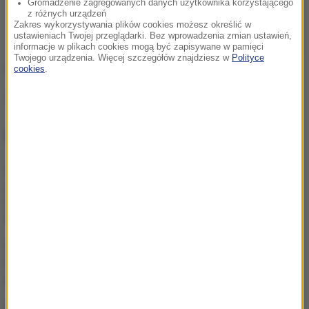
Gromadzenie zagregowanych danych użytkownika korzystającego
z różnych urządzeń
Zakres wykorzystywania plików cookies możesz określić w
ustawieniach Twojej przeglądarki. Bez wprowadzenia zmian ustawień,
informacje w plikach cookies mogą być zapisywane w pamięci
Twojego urządzenia. Więcej szczegółów znajdziesz w
Polityce
(ug)
cookies
.
Źródło: RMF FM
NAJWAŻNIEJSZE FAKTY
Karol Nawrocki liderem
całej polskiej prawicy?
Odpowie były szef
Gabinetu Prezydenta RP
Polska wyprzedza Belgię i
Szwecję. Eurostat podał
gospodarcze dane
Policjant odebrał poród na