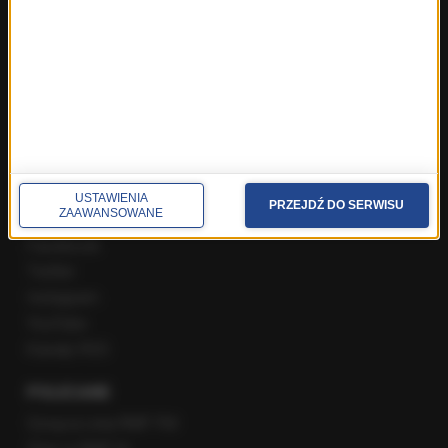
Najnowsze rozmowy w RMF FM
Rozmowa o 7:00 w RMF FM i Radiu RMF24
Poranna rozmowa w RMF FM
Popołudniowa rozmowa w RMF FM
Gość Krzysztofa Ziemca w RMF FM
Rozmowy w Radiu RMF24
SPOŁECZNOŚĆ
USTAWIENIA
PRZEJDŹ DO SERWISU
ZAAWANSOWANE
Facebook
Twitter
Instagram
YouTube
Kanały RSS
POLECANE
Gorąca Linia RMF FM