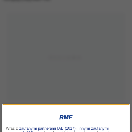
Wraz z
zaufanymi partnerami IAB (1017)
i
innymi zaufanymi