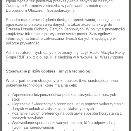
Gorąca Linia RMF FM
jest do Waszej dyspozycji!
zgoda będzie też podstawą przekazywania danych do naszych
Zaufanych Partnerów z siedzibą w państwach trzecich (poza
Przez całą dobę czekamy na informacje od Was,
Europejskim Obszarem Gospodarczym).
zdjęcia i filmy.
Ponadto masz prawo żądania dostępu, sprostowania, usunięcia lub
ograniczenia przetwarzania danych, a także złożenia skargi do
Prezesa Urzędu Ochrony Danych Osobowych. W polityce prywatności
znajdziesz informacje jak wykonać swoje prawa. Szczegółowe
Możecie dzwonić, wysyłać SMS-y lub MMS-y na
informacje na temat przetwarzania Twoich danych znajdują się w
numer 600 700 800, pisać na adres mailowy
polityce prywatności.
fakty@rmf.fm
albo skorzystać z
formularza WWW
.
Administratorem tych danych jesteśmy my, czyli Radio Muzyka Fakty
Grupa RMF sp. z o.o. sp. k. z siedzibą w Krakowie, al. Waszyngtona
1.
Dalsza część artykułu pod materiałem video:
Stosowanie plików cookies i innych technologii
Wraz z partnerami stosujemy pliki cookies (tzw. ciasteczka) i inne
pokrewne technologie, które mają na celu:
Zapewnienie bezpieczeństwa podczas korzystania z naszych
stron
Ulepszenie świadczonych przez nas usług poprzez wykorzystanie
danych w celach analitycznych i statystycznych
Poznanie Twoich preferencji na podstawie sposobu korzystania z
naszych serwisów
Wyświetlanie spersonalizowanych reklam, które odpowiadają
Twoim zainteresowaniom