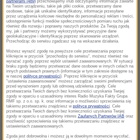
W Będzinie zawalił się budynek: Nie żyje jedna osoba. Zdjęcie
partnerami (489)
przechowujemy i/lub odczytujemy informacje zawarte
na Twoim urządzeniu, takie jak pliki cookie, przetwarzamy dane
ilustracyjne
osobowe, takie jak unikalne identyfikatory, informacje przesyłane
przez urządzenia końcowe niezbędne do personalizacji reklam i treści,
Pralnia spłonęła wiele miesięcy temu. Od pewnego
udostępnienie funkcji mediów społecznościowych pomiaru ruchu jak
również dla rozwoju i poprawny naszych produktów. Za Twoją zgodą
czasu budynek był w rozbiórce. W pewnym
my, jak i partnerzy możemy wykorzystywać precyzyjne dane
geolokalizacyjne i identyfikację poprzez skanowanie urządzeń.
momencie na robotników spadła wielotonowa,
Przechodząc do serwisu zgadzasz się na wskazane działania.
żelbetowa belka.
Możesz wyrazić zgodę na powyższe cele przetwarzania poprzez
kliknięcie w przycisk "przechodzę do serwisu", możesz również nie
wyrażać zgody poprzez wybór ustawień zaawansowanych. W sytuacji
Jeden z nich został przygnieciony. Dwaj pozostali
braku zgody będziemy przetwarzać dane osobowe w innych celach na
innych podstawach prawnych (informacje w tym zakresie dostępne są
próbowali go ratować, ale nie mogli podnieść
w naszej
polityce prywatności
). Poprzez kliknięcie w przycisk
"ustawienia zaawansowane" możesz zarządzać swoimi preferencjami
ogromnego ciężaru. Udało się to dopiero strażakom,
przed wyrażeniem zgody lub odmową udzielenia zgody. Cele
przetwarzania Twoich danych bez konieczności uzyskania Twojej
którzy użyli specjalnych podnośników.
zgody w oparciu o uzasadniony interes Radio Muzyka Fakty Grupa
RMF sp. z o.o. sp. k. oraz informacje o możliwości sprzeciwienia się
Z dwóch mężczyzn, którzy przeżyli wypadek, jeden z
takiemu przetwarzaniu znajdziesz w
polityce prywatności
. Cele
przetwarzania Twoich danych bez konieczności uzyskania Twojej
urazem głowy trafił do szpitala. Drugi może mówić o
zgody w oparciu o uzasadniony interes
Zaufanych Partnerów IAB
oraz
możliwość sprzeciwienia się takiemu przetwarzaniu znajdziesz w
ogromnym szczęściu: nic mu się nie stało.
ustawieniach zaawansowanych.
Zgoda jest dobrowolna i możesz ją w dowolnym momencie wycofać,