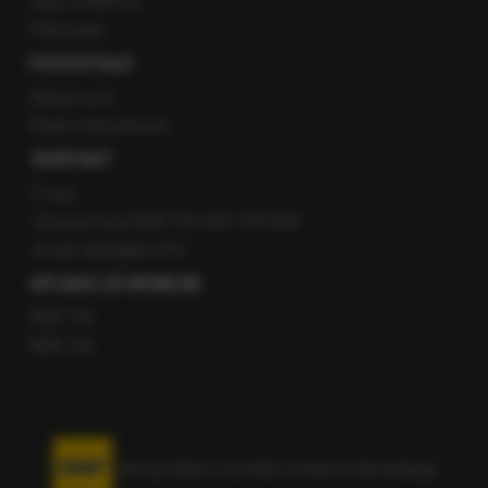
Staż w RMF24
Patronaty
POZOSTAŁE
Newsroom
Radio internetowe
KONTAKT
O nas
Gorąca Linia RMF FM: 600 700 800
email: fakty@rmf.fm
APLIKACJE MOBILNE
RMF FM
RMF ON
Korzystanie z portalu oznacza akceptację