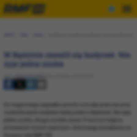
RMF24
Fakty
Polska
W Będzinie zawalił się budynek: Nie żyje jedna osob
W Będzinie zawalił się budynek: Nie
żyje jedna osoba
Autor:
Marcin Buczek
Środa, 24 lutego 2016 (12:57)
Do tragicznego wypadku poszło w środę podczas prac
rozbiórkowych budynku byłej pralni w Będzinie. Nie żyje
jedna osoba, druga została ranna. Prace na miejscu
prowadziło trzech mężczyzn. Informację dostaliśmy na
Gorącą Linię RMF FM.