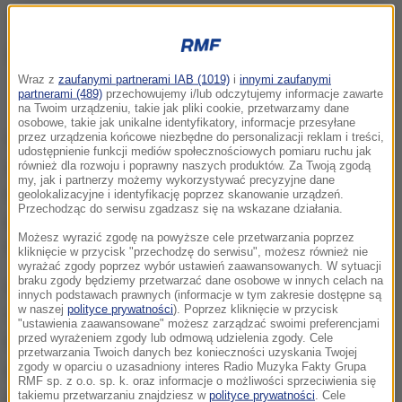
Wraz z
zaufanymi partnerami IAB (1019)
i
innymi zaufanymi
partnerami (489)
przechowujemy i/lub odczytujemy informacje zawarte
Zdjęcie ilustracyjne
na Twoim urządzeniu, takie jak pliki cookie, przetwarzamy dane
osobowe, takie jak unikalne identyfikatory, informacje przesyłane
przez urządzenia końcowe niezbędne do personalizacji reklam i treści,
Podpisane we wrześniu porozumienie przewiduje
udostępnienie funkcji mediów społecznościowych pomiaru ruchu jak
zakończenie wydobycia węgla w Polsce w 2049
również dla rozwoju i poprawny naszych produktów. Za Twoją zgodą
my, jak i partnerzy możemy wykorzystywać precyzyjne dane
roku
. Do tego czasu górnictwo ma być dotowane
geolokalizacyjne i identyfikację poprzez skanowanie urządzeń.
Przechodząc do serwisu zgadzasz się na wskazane działania.
przez państwo. Musi się na to zgodzić Komisja
Możesz wyrazić zgodę na powyższe cele przetwarzania poprzez
Europejska.
kliknięcie w przycisk "przechodzę do serwisu", możesz również nie
wyrażać zgody poprzez wybór ustawień zaawansowanych. W sytuacji
braku zgody będziemy przetwarzać dane osobowe w innych celach na
Porozumienie miało być podstawą wypracowania
innych podstawach prawnych (informacje w tym zakresie dostępne są
w naszej
polityce prywatności
). Poprzez kliknięcie w przycisk
tzw. umowy społecznej w sprawie transformacji
"ustawienia zaawansowane" możesz zarządzać swoimi preferencjami
przed wyrażeniem zgody lub odmową udzielenia zgody. Cele
branży górniczej. Powołane zostały zespoły, które
przetwarzania Twoich danych bez konieczności uzyskania Twojej
zgody w oparciu o uzasadniony interes Radio Muzyka Fakty Grupa
pracują nad szczegółami dotyczącymi
RMF sp. z o.o. sp. k. oraz informacje o możliwości sprzeciwienia się
poszczególnych spółek węglowych i różnych
takiemu przetwarzaniu znajdziesz w
polityce prywatności
. Cele