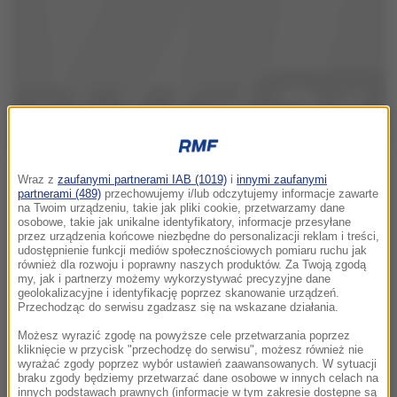
Wraz z
zaufanymi partnerami IAB (1019)
i
innymi zaufanymi
partnerami (489)
przechowujemy i/lub odczytujemy informacje zawarte
na Twoim urządzeniu, takie jak pliki cookie, przetwarzamy dane
osobowe, takie jak unikalne identyfikatory, informacje przesyłane
przez urządzenia końcowe niezbędne do personalizacji reklam i treści,
udostępnienie funkcji mediów społecznościowych pomiaru ruchu jak
również dla rozwoju i poprawny naszych produktów. Za Twoją zgodą
my, jak i partnerzy możemy wykorzystywać precyzyjne dane
geolokalizacyjne i identyfikację poprzez skanowanie urządzeń.
Przechodząc do serwisu zgadzasz się na wskazane działania.
Możesz wyrazić zgodę na powyższe cele przetwarzania poprzez
kliknięcie w przycisk "przechodzę do serwisu", możesz również nie
wyrażać zgody poprzez wybór ustawień zaawansowanych. W sytuacji
braku zgody będziemy przetwarzać dane osobowe w innych celach na
innych podstawach prawnych (informacje w tym zakresie dostępne są