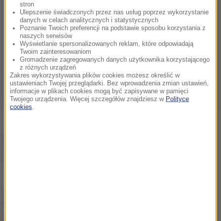
stron
Ulepszenie świadczonych przez nas usług poprzez wykorzystanie
danych w celach analitycznych i statystycznych
Poznanie Twoich preferencji na podstawie sposobu korzystania z
naszych serwisów
Wyświetlanie spersonalizowanych reklam, które odpowiadają
Twoim zainteresowaniom
Gromadzenie zagregowanych danych użytkownika korzystającego
z różnych urządzeń
Zakres wykorzystywania plików cookies możesz określić w
ustawieniach Twojej przeglądarki. Bez wprowadzenia zmian ustawień,
informacje w plikach cookies mogą być zapisywane w pamięci
Twojego urządzenia. Więcej szczegółów znajdziesz w
Polityce
cookies
.
Źródło: RMF FM
zabójstwo
Tagi:
chcesz widzieć więcej artykułów od RMF24?
dodaj w
Google