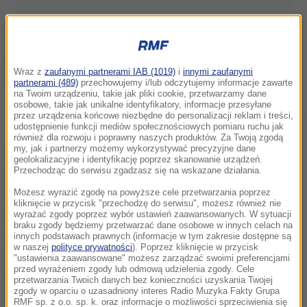
Wraz z
zaufanymi partnerami IAB (1019)
i
innymi zaufanymi
partnerami (489)
przechowujemy i/lub odczytujemy informacje zawarte
na Twoim urządzeniu, takie jak pliki cookie, przetwarzamy dane
osobowe, takie jak unikalne identyfikatory, informacje przesyłane
Doprowadzenie podejrzanego o zabicie siostry, na przesłuchanie do
przez urządzenia końcowe niezbędne do personalizacji reklam i treści,
prokuratury rejonowej w Choszczni
udostępnienie funkcji mediów społecznościowych pomiaru ruchu jak
również dla rozwoju i poprawny naszych produktów. Za Twoją zgodą
my, jak i partnerzy możemy wykorzystywać precyzyjne dane
Gdy w niedzielę 20-latek usłyszał w swojej głowie
geolokalizacyjne i identyfikację poprzez skanowanie urządzeń.
Przechodząc do serwisu zgadzasz się na wskazane działania.
głos nakazujący mu atak na siostrę, poinformował w
firmie, że na godzinę wychodzi z pracy. Pojechał do
Możesz wyrazić zgodę na powyższe cele przetwarzania poprzez
kliknięcie w przycisk "przechodzę do serwisu", możesz również nie
domu i zawołał dziewczynkę do siebie. Zadał jej
wyrażać zgody poprzez wybór ustawień zaawansowanych. W sytuacji
braku zgody będziemy przetwarzać dane osobowe w innych celach na
serię ciosów nożem - cztery z nich w okolice serca.
innych podstawach prawnych (informacje w tym zakresie dostępne są
w naszej
polityce prywatności
). Poprzez kliknięcie w przycisk
Krzyki broniącej się 6-latki usłyszały jej siostra i
"ustawienia zaawansowane" możesz zarządzać swoimi preferencjami
przed wyrażeniem zgody lub odmową udzielenia zgody. Cele
babcia. Zawołały matkę dzieci i wezwały pomoc, na
przetwarzania Twoich danych bez konieczności uzyskania Twojej
zgody w oparciu o uzasadniony interes Radio Muzyka Fakty Grupa
którą było już jednak zbyt późno.
RMF sp. z o.o. sp. k. oraz informacje o możliwości sprzeciwienia się