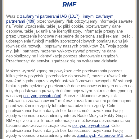
Wraz z
zaufanymi partnerami IAB (1017)
i
innymi zaufanymi
partnerami (489)
przechowujemy i/lub odczytujemy informacje zawarte
na Twoim urządzeniu, takie jak pliki cookie, przetwarzamy dane
osobowe, takie jak unikalne identyfikatory, informacje przesyłane
przez urządzenia końcowe niezbędne do personalizacji reklam i treści,
udostępnienie funkcji mediów społecznościowych pomiaru ruchu jak
również dla rozwoju i poprawny naszych produktów. Za Twoją zgodą
my, jak i partnerzy możemy wykorzystywać precyzyjne dane
geolokalizacyjne i identyfikację poprzez skanowanie urządzeń.
Przechodząc do serwisu zgadzasz się na wskazane działania.
Jak usłyszeliśmy od strażaków, na obwodnicy
Możesz wyrazić zgodę na powyższe cele przetwarzania poprzez
zderzyły się dwa samochody osobowe. Podróżowało
kliknięcie w przycisk "przechodzę do serwisu", możesz również nie
wyrażać zgody poprzez wybór ustawień zaawansowanych. W sytuacji
nimi w sumie sześć osób.
braku zgody będziemy przetwarzać dane osobowe w innych celach na
innych podstawach prawnych (informacje w tym zakresie dostępne są
w naszej
polityce prywatności
). Poprzez kliknięcie w przycisk
Ofiary śmiertelne to czwórka dorosłych i dziecko,
"ustawienia zaawansowane" możesz zarządzać swoimi preferencjami
przed wyrażeniem zgody lub odmową udzielenia zgody. Cele
które zmarło w szpitalu.
przetwarzania Twoich danych bez konieczności uzyskania Twojej
zgody w oparciu o uzasadniony interes Radio Muzyka Fakty Grupa
RMF sp. z o.o. sp. k. oraz informacje o możliwości sprzeciwienia się
W szpitalu jest jeszcze jedno dziecko, które zostało
takiemu przetwarzaniu znajdziesz w
polityce prywatności
. Cele
ciężko ranne w tym wypadku.
przetwarzania Twoich danych bez konieczności uzyskania Twojej
zgody w oparciu o uzasadniony interes
Zaufanych Partnerów IAB
oraz