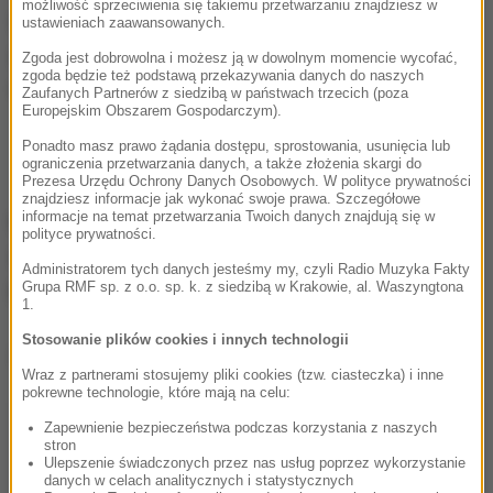
możliwość sprzeciwienia się takiemu przetwarzaniu znajdziesz w
Siła zderzenia była ogromna. Samochody są mocno
ustawieniach zaawansowanych.
zniszczone. W jednym z nich silnik przesunął się do
Zgoda jest dobrowolna i możesz ją w dowolnym momencie wycofać,
zgoda będzie też podstawą przekazywania danych do naszych
wnętrza kabiny.
Zaufanych Partnerów z siedzibą w państwach trzecich (poza
Europejskim Obszarem Gospodarczym).
Ponadto masz prawo żądania dostępu, sprostowania, usunięcia lub
ograniczenia przetwarzania danych, a także złożenia skargi do
Prezesa Urzędu Ochrony Danych Osobowych. W polityce prywatności
znajdziesz informacje jak wykonać swoje prawa. Szczegółowe
informacje na temat przetwarzania Twoich danych znajdują się w
Na miejscu tragedii pracują służby. Droga jest
polityce prywatności.
zablokowana. Policja kieruje na objazdy starą trasą
Administratorem tych danych jesteśmy my, czyli Radio Muzyka Fakty
przez Nysę
Grupa RMF sp. z o.o. sp. k. z siedzibą w Krakowie, al. Waszyngtona
1.
Stosowanie plików cookies i innych technologii
Dalsza część artykułu pod materiałem video:
Wraz z partnerami stosujemy pliki cookies (tzw. ciasteczka) i inne
pokrewne technologie, które mają na celu:
Zapewnienie bezpieczeństwa podczas korzystania z naszych
stron
Ulepszenie świadczonych przez nas usług poprzez wykorzystanie
danych w celach analitycznych i statystycznych