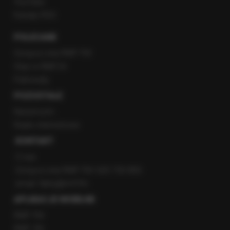
YouTube
Kanały RSS
POLECANE
Gorąca Linia RMF FM
Staż w RMF24
Patronaty
POZOSTAŁE
Newsroom
Radio internetowe
KONTAKT
O nas
Gorąca Linia RMF FM: 600 700 800
email: fakty@rmf.fm
APLIKACJE MOBILNE
RMF FM
RMF ON