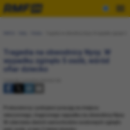
RMF24
Fakty
Polska
Tragedia na obwodnicy Nysy. W wypadku zginęło 5 os
Tragedia na obwodnicy Nysy. W
wypadku zginęło 5 osób, wśród
ofiar dziecko
Czwartek, 6 września 2018 (22:50)
Prokuratorzy i policjanci pracują na miejscu
wieczornego, tragicznego wypadku na obwodnicy Nysy.
W zderzeniu dwóch samochodów osobowych zginęło
pięć osób, w tym 3 letnie dziecko.