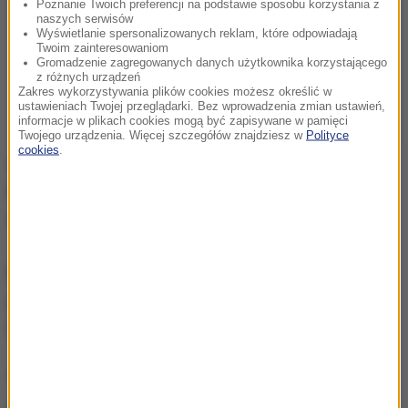
Poznanie Twoich preferencji na podstawie sposobu korzystania z
naszych serwisów
Wyświetlanie spersonalizowanych reklam, które odpowiadają
Twoim zainteresowaniom
Gromadzenie zagregowanych danych użytkownika korzystającego
z różnych urządzeń
Zakres wykorzystywania plików cookies możesz określić w
ustawieniach Twojej przeglądarki. Bez wprowadzenia zmian ustawień,
informacje w plikach cookies mogą być zapisywane w pamięci
Twojego urządzenia. Więcej szczegółów znajdziesz w
Polityce
cookies
.
Gorąca Linia RMF FM
jest do Waszej dyspozycji!
Przez całą dobę czekamy na informacje od Was,
zdjęcia i filmy.
Możecie dzwonić, wysyłać SMS-y lub MMS-y na
numer 600 700 800, pisać na adres mailowy
fakty@rmf.fm
albo skorzystać z
formularza WWW
.
(m)