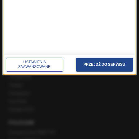
Najnowsze rozmowy w RMF FM
Rozmowa o 7:00 w RMF FM i Radiu RMF24
Poranna rozmowa w RMF FM
Popołudniowa rozmowa w RMF FM
Gość Krzysztofa Ziemca w RMF FM
Rozmowy w Radiu RMF24
SPOŁECZNOŚĆ
USTAWIENIA
PRZEJDŹ DO SERWISU
ZAAWANSOWANE
Facebook
Twitter
Instagram
YouTube
Kanały RSS
POLECANE
Gorąca Linia RMF FM