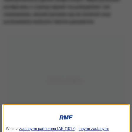
podejrzany o czynną napaść na policjantów i ich
znieważenie, niezatrzymanie się do kontroli oraz
pozbawienie wolności dwóch pasażerów.
Wraz z
zaufanymi partnerami IAB (1017)
i
innymi zaufanymi