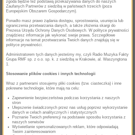
Do pościgu ulicami Wrocławia doszło w nocy z
zgoda będzie też podstawą przekazywania danych do naszych
Zaufanych Partnerów z siedzibą w państwach trzecich (poza
wtorku na środę. Kierowca taksówki po zakończeniu
Europejskim Obszarem Gospodarczym).
kontroli drogowej, gdy policjanci oddawali mu
Ponadto masz prawo żądania dostępu, sprostowania, usunięcia lub
ograniczenia przetwarzania danych, a także złożenia skargi do
dokumenty zaczął słownie znieważać policjantów.
Prezesa Urzędu Ochrony Danych Osobowych. W polityce prywatności
znajdziesz informacje jak wykonać swoje prawa. Szczegółowe
Funkcjonariusze zareagowali i poinformowali
informacje na temat przetwarzania Twoich danych znajdują się w
kierowcę, że zostaje zatrzymany. W tym momencie
polityce prywatności.
taksówkarz gwałtownie odjechał z miejsca kontroli.
Administratorem tych danych jesteśmy my, czyli Radio Muzyka Fakty
Grupa RMF sp. z o.o. sp. k. z siedzibą w Krakowie, al. Waszyngtona
Przez kilka kilometrów nie reagował na sygnały
1.
świetlne i dźwiękowe do zatrzymania. Ostatecznie
Stosowanie plików cookies i innych technologii
auto udało się zablokować na ulicy Kosmonautów.
Wraz z partnerami stosujemy pliki cookies (tzw. ciasteczka) i inne
pokrewne technologie, które mają na celu:
Mężczyzna nie chciał wysiąść z samochodu.
Zapewnienie bezpieczeństwa podczas korzystania z naszych
stron
Zablokował od środka drzwi. Policjanci wybili szybę.
Ulepszenie świadczonych przez nas usług poprzez wykorzystanie
danych w celach analitycznych i statystycznych
W tym momencie zostali zaatakowani gazem.
Poznanie Twoich preferencji na podstawie sposobu korzystania z
Dopiero po kilku minutach udało się taksówkarza
naszych serwisów
Wyświetlanie spersonalizowanych reklam, które odpowiadają
obezwładnić i zatrzymać. Cały czas w samochodzie
Twoim zainteresowaniom