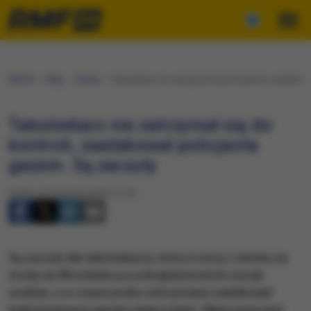
RMF24
Fakty
Polska
Taksówkarz nie zatrzymał się do kontroli, zaatakowa
Taksówkarz nie zatrzymał się do
kontroli, zaatakował policjanta
gazem. Są zarzuty
Piątek, 26 stycznia 2018 (12:18)
Są zarzuty dla taksówkarza, który w nocy z wtorku na
środę we Wrocławiu po policyjnej kontroli zaczął
uciekać, a w czasie próby zatrzymania zaatakował
funkcjonariuszy gazem pieprzowym. Mężczyzna jest