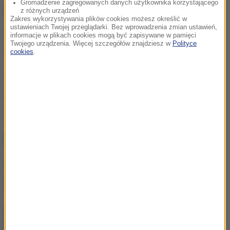
Gromadzenie zagregowanych danych użytkownika korzystającego
było dwóch pasażerów.
z różnych urządzeń
Zakres wykorzystywania plików cookies możesz określić w
ustawieniach Twojej przeglądarki. Bez wprowadzenia zmian ustawień,
Sprawę prowadzi prokuratura. Część świadków
informacje w plikach cookies mogą być zapisywane w pamięci
Twojego urządzenia. Więcej szczegółów znajdziesz w
Polityce
została już przesłuchana.
cookies
.
(az)
Źródło: RMF FM
Wrocław
Tagi:
NAJWAŻNIEJSZE FAKTY
Brutalny atak na
warszawskiej Ochocie.
Zatrzymano 5 Gruzinów
Dlaczego aplikacja
pogodowa w telefonie się