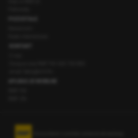
Staż w RMF24
Patronaty
POZOSTAŁE
Newsroom
Radio internetowe
KONTAKT
O nas
Gorąca Linia RMF FM: 600 700 800
email: fakty@rmf.fm
APLIKACJE MOBILNE
RMF FM
RMF ON
Korzystanie z portalu oznacza akceptację