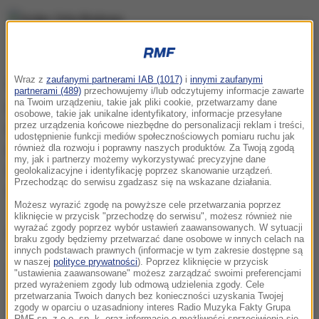
Order Orła Białego
Wraz z
zaufanymi partnerami IAB (1017)
i
innymi zaufanymi
Kiedy dzisiaj zastanawiałem się, jakie słowa
partnerami (489)
przechowujemy i/lub odczytujemy informacje zawarte
powinienem wypowiedzieć, patrząc na pana
na Twoim urządzeniu, takie jak pliki cookie, przetwarzamy dane
osobowe, takie jak unikalne identyfikatory, informacje przesyłane
profesora i patrząc na życie pana profesora,
przez urządzenia końcowe niezbędne do personalizacji reklam i treści,
udostępnienie funkcji mediów społecznościowych pomiaru ruchu jak
pomyślałem sobie, że jest pan synem narodu
również dla rozwoju i poprawny naszych produktów. Za Twoją zgodą
my, jak i partnerzy możemy wykorzystywać precyzyjne dane
żydowskiego i polskiej ziemi i może to najlepiej
geolokalizacyjne i identyfikację poprzez skanowanie urządzeń.
Przechodząc do serwisu zgadzasz się na wskazane działania.
oddaje to, kim pan profesor jest
- powiedział Duda.
Możesz wyrazić zgodę na powyższe cele przetwarzania poprzez
kliknięcie w przycisk "przechodzę do serwisu", możesz również nie
wyrażać zgody poprzez wybór ustawień zaawansowanych. W sytuacji
Dalsza część artykułu pod materiałem video:
braku zgody będziemy przetwarzać dane osobowe w innych celach na
innych podstawach prawnych (informacje w tym zakresie dostępne są
w naszej
polityce prywatności
). Poprzez kliknięcie w przycisk
"ustawienia zaawansowane" możesz zarządzać swoimi preferencjami
przed wyrażeniem zgody lub odmową udzielenia zgody. Cele
przetwarzania Twoich danych bez konieczności uzyskania Twojej
zgody w oparciu o uzasadniony interes Radio Muzyka Fakty Grupa
RMF sp. z o.o. sp. k. oraz informacje o możliwości sprzeciwienia się