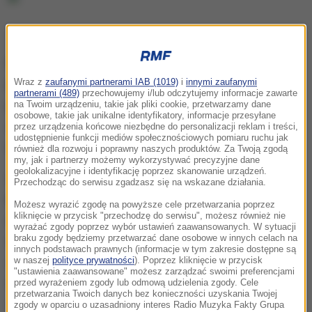
Kościół świętej Katarzyny to najstarszy kościół
parafialny na Starym Mieście w Gdańsku. Powstał w
Wraz z
zaufanymi partnerami IAB (1019)
i
innymi zaufanymi
partnerami (489)
przechowujemy i/lub odczytujemy informacje zawarte
pierwszej połowie XIII wieku. Pierwszy Carillon
na Twoim urządzeniu, takie jak pliki cookie, przetwarzamy dane
osobowe, takie jak unikalne identyfikatory, informacje przesyłane
zamontowano w nim w 1575 roku. Kościół pierwszy
przez urządzenia końcowe niezbędne do personalizacji reklam i treści,
udostępnienie funkcji mediów społecznościowych pomiaru ruchu jak
raz spłonął w 1905 roku. Kolejny raz - 101 lat później.
również dla rozwoju i poprawny naszych produktów. Za Twoją zgodą
my, jak i partnerzy możemy wykorzystywać precyzyjne dane
geolokalizacyjne i identyfikację poprzez skanowanie urządzeń.
22 maja 2006 roku w kościele wybuchł pożar, z
Przechodząc do serwisu zgadzasz się na wskazane działania.
którego świątynia podnosi się do dziś. Ogień
Możesz wyrazić zgodę na powyższe cele przetwarzania poprzez
kliknięcie w przycisk "przechodzę do serwisu", możesz również nie
całkowicie strawił dach kościoła i mechanizm
wyrażać zgody poprzez wybór ustawień zaawansowanych. W sytuacji
braku zgody będziemy przetwarzać dane osobowe w innych celach na
słynnego instrumentu.
Na szczęście wszystkie
innych podstawach prawnych (informacje w tym zakresie dostępne są
dzwony ocalały bez uszczerbku dla dźwięku.
w naszej
polityce prywatności
). Poprzez kliknięcie w przycisk
"ustawienia zaawansowane" możesz zarządzać swoimi preferencjami
Mechanizmy gry uległy natomiast zniszczeniu,
przed wyrażeniem zgody lub odmową udzielenia zgody. Cele
przetwarzania Twoich danych bez konieczności uzyskania Twojej
niektóre kompletnie trzeba było odnowić
- mówi
zgody w oparciu o uzasadniony interes Radio Muzyka Fakty Grupa