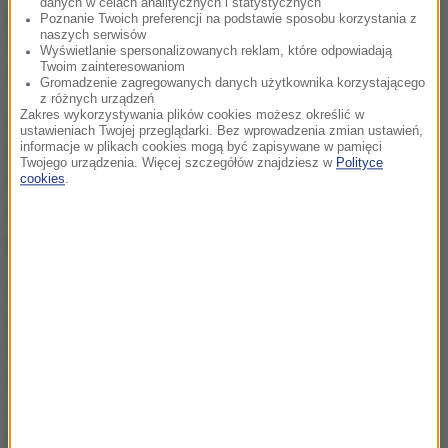
danych w celach analitycznych i statystycznych
przypadło
Koalicji Obywatelskiej
- 23,4 proc. - to
Poznanie Twoich preferencji na podstawie sposobu korzystania z
naszych serwisów
niewielki wzrost (o 1 pp.) w stosunku do wyników
Wyświetlanie spersonalizowanych reklam, które odpowiadają
Twoim zainteresowaniom
formacji sprzed dwóch tygodni
- czytamy.
Gromadzenie zagregowanych danych użytkownika korzystającego
z różnych urządzeń
Zakres wykorzystywania plików cookies możesz określić w
Czołówkę zamyka
Polska 2050 Szymona Hołowni
.
ustawieniach Twojej przeglądarki. Bez wprowadzenia zmian ustawień,
informacje w plikach cookies mogą być zapisywane w pamięci
Ugrupowanie cieszą się zaufaniem 14,4 proc.
Twojego urządzenia. Więcej szczegółów znajdziesz w
Polityce
respondentów (miesiąc temu formacja liczyć mogła
cookies
.
na 13,1 proc., żeby dwa tygodnie później spaść do
poziomu 12,6 proc.).
Drobne wahania dotknęły
Lewicę
. Przed miesiącem
partia mogła liczyć na 8,4 proc. głosów, żeby dwa
tygodnie później przekroczyć barierę dwucyfrową
dochodząc do poziomu 10,1 proc. Teraz jednak znów
notuje minimalny spadek - i otrzymuje 9,7 proc.
-
napisano.