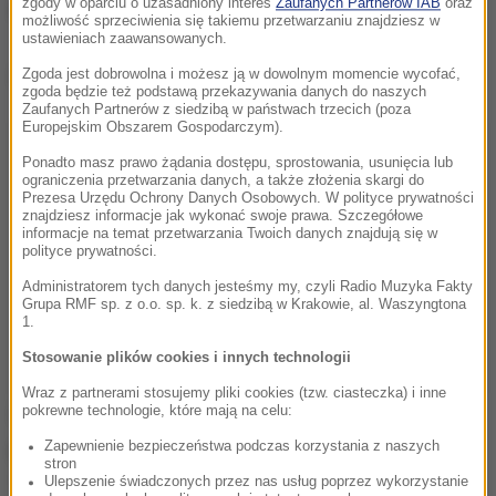
zgody w oparciu o uzasadniony interes
Zaufanych Partnerów IAB
oraz
znalazło się
Prawo i Sprawiedliwość
.
możliwość sprzeciwienia się takiemu przetwarzaniu znajdziesz w
ustawieniach zaawansowanych.
Dalsza część artykułu pod materiałem video:
Zgoda jest dobrowolna i możesz ją w dowolnym momencie wycofać,
zgoda będzie też podstawą przekazywania danych do naszych
Zaufanych Partnerów z siedzibą w państwach trzecich (poza
Europejskim Obszarem Gospodarczym).
Ponadto masz prawo żądania dostępu, sprostowania, usunięcia lub
ograniczenia przetwarzania danych, a także złożenia skargi do
Prezesa Urzędu Ochrony Danych Osobowych. W polityce prywatności
znajdziesz informacje jak wykonać swoje prawa. Szczegółowe
informacje na temat przetwarzania Twoich danych znajdują się w
polityce prywatności.
Administratorem tych danych jesteśmy my, czyli Radio Muzyka Fakty
Grupa RMF sp. z o.o. sp. k. z siedzibą w Krakowie, al. Waszyngtona
1.
Stosowanie plików cookies i innych technologii
Wraz z partnerami stosujemy pliki cookies (tzw. ciasteczka) i inne
Po szczycie unijnym w Brukseli partia scementowała
pokrewne technologie, które mają na celu:
poparcie - i obecnie wynosi ono 34 proc. (to wzrost o
Zapewnienie bezpieczeństwa podczas korzystania z naszych
stron
1,3 pp. od poprzedniego badania). Drugie miejsce
Ulepszenie świadczonych przez nas usług poprzez wykorzystanie