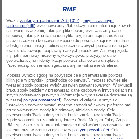
Gdyby wybory parlamentarne odbyły się w niedzielę,
Wraz z
zaufanymi partnerami IAB (1017)
i
innymi zaufanymi
do urn poszłoby 49,2 proc. uprawnionych do
partnerami (489)
przechowujemy i/lub odczytujemy informacje zawarte
na Twoim urządzeniu, takie jak pliki cookie, przetwarzamy dane
głosowania - wynika z najnowszego sondażu IBRiS
osobowe, takie jak unikalne identyfikatory, informacje przesyłane
przez urządzenia końcowe niezbędne do personalizacji reklam i treści,
dla Wirtualnej Polski.
udostępnienie funkcji mediów społecznościowych pomiaru ruchu jak
również dla rozwoju i poprawny naszych produktów. Za Twoją zgodą
my, jak i partnerzy możemy wykorzystywać precyzyjne dane
Zdecydowaną chęć udziału w wyborach wyraziło
geolokalizacyjne i identyfikację poprzez skanowanie urządzeń.
38,2 proc. badanych, zaś 11 proc. wybrało odpowiedź
Przechodząc do serwisu zgadzasz się na wskazane działania.
"raczej tak"
- czytamy w niedzielę na stronie wp.pl.
Możesz wyrazić zgodę na powyższe cele przetwarzania poprzez
kliknięcie w przycisk "przechodzę do serwisu", możesz również nie
wyrażać zgody poprzez wybór ustawień zaawansowanych. W sytuacji
W głosowaniu nie wzięłoby udziału 44,8 proc.
braku zgody będziemy przetwarzać dane osobowe w innych celach na
innych podstawach prawnych (informacje w tym zakresie dostępne są
respondentów, z czego 25,8 proc. odmawia udziału
w naszej
polityce prywatności
). Poprzez kliknięcie w przycisk
"ustawienia zaawansowane" możesz zarządzać swoimi preferencjami
w wyborach w sposób zdecydowany. Badanych,
przed wyrażeniem zgody lub odmową udzielenia zgody. Cele
przetwarzania Twoich danych bez konieczności uzyskania Twojej
którzy odpowiedzieli "nie wiem", było 6,1 proc.
zgody w oparciu o uzasadniony interes Radio Muzyka Fakty Grupa
RMF sp. z o.o. sp. k. oraz informacje o możliwości sprzeciwienia się
takiemu przetwarzaniu znajdziesz w
polityce prywatności
. Cele
Na podium sondażu IBRiS dla WP po raz kolejny
przetwarzania Twoich danych bez konieczności uzyskania Twojej