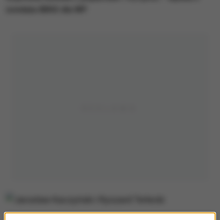
sondażu IBRiS dla WP.
Jarosław Kaczyński i Ryszard Terlecki