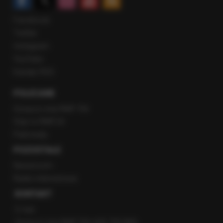
Facebook
Twitter
Instagram
YouTube
Kanały RSS
POLECANE
Gorąca Linia RMF FM
Staż w RMF24
Patronaty
POZOSTAŁE
Newsroom
Radio internetowe
KONTAKT
O nas
Gorąca Linia RMF FM: 600 700 800