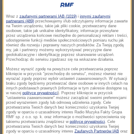
prokuratorem, ani w dzisiaj przed sądem.
Wraz z
zaufanymi partnerami IAB (1019)
i
innymi zaufanymi
Sąd uchylił się do wniosku
partnerami (489)
przechowujemy i/lub odczytujemy informacje zawarte
na Twoim urządzeniu, takie jak pliki cookie, przetwarzamy dane
prokuratora
osobowe, takie jak unikalne identyfikatory, informacje przesyłane
przez urządzenia końcowe niezbędne do personalizacji reklam i treści,
udostępnienie funkcji mediów społecznościowych pomiaru ruchu jak
również dla rozwoju i poprawny naszych produktów. Za Twoją zgodą
Dalsza część artykułu pod materiałem video:
my, jak i partnerzy możemy wykorzystywać precyzyjne dane
geolokalizacyjne i identyfikację poprzez skanowanie urządzeń.
Przechodząc do serwisu zgadzasz się na wskazane działania.
Możesz wyrazić zgodę na powyższe cele przetwarzania poprzez
kliknięcie w przycisk "przechodzę do serwisu", możesz również nie
wyrażać zgody poprzez wybór ustawień zaawansowanych. W sytuacji
braku zgody będziemy przetwarzać dane osobowe w innych celach na
innych podstawach prawnych (informacje w tym zakresie dostępne są
w naszej
polityce prywatności
). Poprzez kliknięcie w przycisk
"ustawienia zaawansowane" możesz zarządzać swoimi preferencjami
przed wyrażeniem zgody lub odmową udzielenia zgody. Cele
przetwarzania Twoich danych bez konieczności uzyskania Twojej
zgody w oparciu o uzasadniony interes Radio Muzyka Fakty Grupa
RMF sp. z o.o. sp. k. oraz informacje o możliwości sprzeciwienia się
takiemu przetwarzaniu znajdziesz w
polityce prywatności
. Cele
przetwarzania Twoich danych bez konieczności uzyskania Twojej
zgody w oparciu o uzasadniony interes
Zaufanych Partnerów IAB
oraz