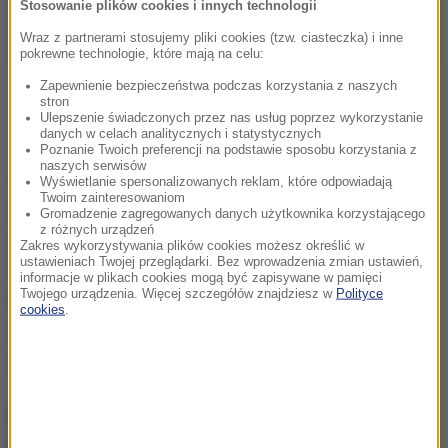
Stosowanie plików cookies i innych technologii
Wraz z partnerami stosujemy pliki cookies (tzw. ciasteczka) i inne
pokrewne technologie, które mają na celu:
Zapewnienie bezpieczeństwa podczas korzystania z naszych
stron
Ulepszenie świadczonych przez nas usług poprzez wykorzystanie
danych w celach analitycznych i statystycznych
Poznanie Twoich preferencji na podstawie sposobu korzystania z
naszych serwisów
Ostrzeżenie pierwszego stopnia oznacza, że należy
Wyświetlanie spersonalizowanych reklam, które odpowiadają
Twoim zainteresowaniom
spodziewać się warunków sprzyjających
Gromadzenie zagregowanych danych użytkownika korzystającego
z różnych urządzeń
wystąpieniu niebezpiecznych zjawisk
Zakres wykorzystywania plików cookies możesz określić w
ustawieniach Twojej przeglądarki. Bez wprowadzenia zmian ustawień,
meteorologicznych, które mogą powodować straty
informacje w plikach cookies mogą być zapisywane w pamięci
Twojego urządzenia. Więcej szczegółów znajdziesz w
Polityce
materialne, zagrożenie zdrowia i życia. IMGW
cookies
.
zaznacza, że sytuacja jest dynamiczna i należy
śledzić komunikaty pogodowe.
Ostrzeżenia przed podniesionym
stanem wód