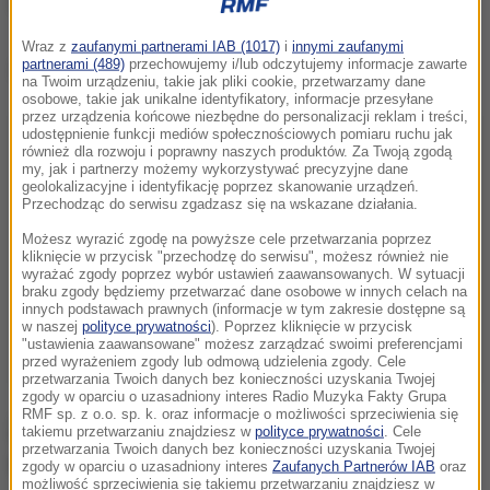
notuje swoje pomysły w zeszycie.
Wraz z
zaufanymi partnerami IAB (1017)
i
innymi zaufanymi
partnerami (489)
przechowujemy i/lub odczytujemy informacje zawarte
Dalsza część artykułu pod materiałem video:
na Twoim urządzeniu, takie jak pliki cookie, przetwarzamy dane
osobowe, takie jak unikalne identyfikatory, informacje przesyłane
przez urządzenia końcowe niezbędne do personalizacji reklam i treści,
udostępnienie funkcji mediów społecznościowych pomiaru ruchu jak
również dla rozwoju i poprawny naszych produktów. Za Twoją zgodą
my, jak i partnerzy możemy wykorzystywać precyzyjne dane
geolokalizacyjne i identyfikację poprzez skanowanie urządzeń.
Przechodząc do serwisu zgadzasz się na wskazane działania.
Możesz wyrazić zgodę na powyższe cele przetwarzania poprzez
kliknięcie w przycisk "przechodzę do serwisu", możesz również nie
wyrażać zgody poprzez wybór ustawień zaawansowanych. W sytuacji
braku zgody będziemy przetwarzać dane osobowe w innych celach na
innych podstawach prawnych (informacje w tym zakresie dostępne są
w naszej
polityce prywatności
). Poprzez kliknięcie w przycisk
"ustawienia zaawansowane" możesz zarządzać swoimi preferencjami
przed wyrażeniem zgody lub odmową udzielenia zgody. Cele
przetwarzania Twoich danych bez konieczności uzyskania Twojej
zgody w oparciu o uzasadniony interes Radio Muzyka Fakty Grupa
RMF sp. z o.o. sp. k. oraz informacje o możliwości sprzeciwienia się
2. O połowę skracaj czas na
takiemu przetwarzaniu znajdziesz w
polityce prywatności
. Cele
przetwarzania Twoich danych bez konieczności uzyskania Twojej
wykonanie zadania.
zgody w oparciu o uzasadniony interes
Zaufanych Partnerów IAB
oraz
możliwość sprzeciwienia się takiemu przetwarzaniu znajdziesz w