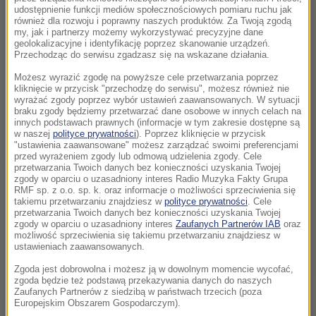
udostępnienie funkcji mediów społecznościowych pomiaru ruchu jak
również dla rozwoju i poprawny naszych produktów. Za Twoją zgodą
my, jak i partnerzy możemy wykorzystywać precyzyjne dane
geolokalizacyjne i identyfikację poprzez skanowanie urządzeń.
Przechodząc do serwisu zgadzasz się na wskazane działania.
Możesz wyrazić zgodę na powyższe cele przetwarzania poprzez
kliknięcie w przycisk "przechodzę do serwisu", możesz również nie
wyrażać zgody poprzez wybór ustawień zaawansowanych. W sytuacji
braku zgody będziemy przetwarzać dane osobowe w innych celach na
innych podstawach prawnych (informacje w tym zakresie dostępne są
w naszej
polityce prywatności
). Poprzez kliknięcie w przycisk
"ustawienia zaawansowane" możesz zarządzać swoimi preferencjami
przed wyrażeniem zgody lub odmową udzielenia zgody. Cele
przetwarzania Twoich danych bez konieczności uzyskania Twojej
zgody w oparciu o uzasadniony interes Radio Muzyka Fakty Grupa
RMF sp. z o.o. sp. k. oraz informacje o możliwości sprzeciwienia się
takiemu przetwarzaniu znajdziesz w
polityce prywatności
. Cele
przetwarzania Twoich danych bez konieczności uzyskania Twojej
zgody w oparciu o uzasadniony interes
Zaufanych Partnerów IAB
oraz
możliwość sprzeciwienia się takiemu przetwarzaniu znajdziesz w
ustawieniach zaawansowanych.
Zgoda jest dobrowolna i możesz ją w dowolnym momencie wycofać,
zgoda będzie też podstawą przekazywania danych do naszych
Zaufanych Partnerów z siedzibą w państwach trzecich (poza
Europejskim Obszarem Gospodarczym).