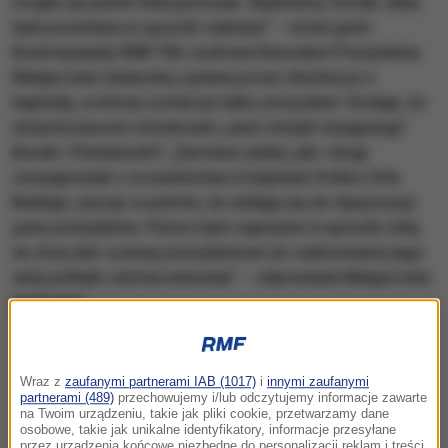
mogła sprawnie funkcjonować. Będziemy chcieli, żeby
była powołana w sposób ciekawy” – mówi gość
Kontrwywiadu RMF FM, szefowa Kancelarii Prezydenta
Małgorzata Sadurska, pytana przez słuchaczy o
kapitułę, w której został już tylko prezydent. Dodaje, że
dotychczasowi członkowie „sami złożyli rezygnację”.
Buzek i Penderecki? „Zarówno jeden, jak i drugi
zrezygnowali z uczestnictwa w kapitule Orderu Orła
Białego, pisząc w piśmie, że oddają się do dyspozycji
pana prezydenta. Pismo było napisane w sposób miły,
że chcą dać szansę prezydentowi do realizowania jego
wizji polityki odznaczeniowej” – odpowiada Małgorzata
Sadurska.
Wraz z
zaufanymi partnerami IAB (1017)
i
innymi zaufanymi
partnerami (489)
przechowujemy i/lub odczytujemy informacje zawarte
na Twoim urządzeniu, takie jak pliki cookie, przetwarzamy dane
osobowe, takie jak unikalne identyfikatory, informacje przesyłane
przez urządzenia końcowe niezbędne do personalizacji reklam i treści,