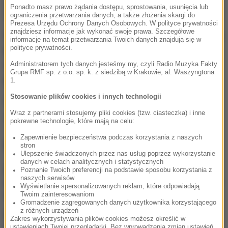
Ponadto masz prawo żądania dostępu, sprostowania, usunięcia lub
ograniczenia przetwarzania danych, a także złożenia skargi do
Prezesa Urzędu Ochrony Danych Osobowych. W polityce prywatności
znajdziesz informacje jak wykonać swoje prawa. Szczegółowe
Szefowa Kancelarii Prezydenta odpowiada również na
informacje na temat przetwarzania Twoich danych znajdują się w
polityce prywatności.
pytania o: emerytury, Trybunał Konstytucyjny,
centrowych wyborców i ustawy podpisywane przez
Administratorem tych danych jesteśmy my, czyli Radio Muzyka Fakty
Grupa RMF sp. z o.o. sp. k. z siedzibą w Krakowie, al. Waszyngtona
prezydenta.
1.
Stosowanie plików cookies i innych technologii
Źródło: RMF FM
Wraz z partnerami stosujemy pliki cookies (tzw. ciasteczka) i inne
Order Orła Białego
Tagi:
pokrewne technologie, które mają na celu:
Zapewnienie bezpieczeństwa podczas korzystania z naszych
NAJWAŻNIEJSZE FAKTY
stron
Ulepszenie świadczonych przez nas usług poprzez wykorzystanie
danych w celach analitycznych i statystycznych
Prawie pół tony
Poznanie Twoich preferencji na podstawie sposobu korzystania z
naszych serwisów
narkotyków. Spektakularna
Wyświetlanie spersonalizowanych reklam, które odpowiadają
akcja służb w Szczecinie
Twoim zainteresowaniom
Gromadzenie zagregowanych danych użytkownika korzystającego
z różnych urządzeń
Po nieznośnych upałach
Zakres wykorzystywania plików cookies możesz określić w
czas na burze z gradem.
ustawieniach Twojej przeglądarki. Bez wprowadzenia zmian ustawień,