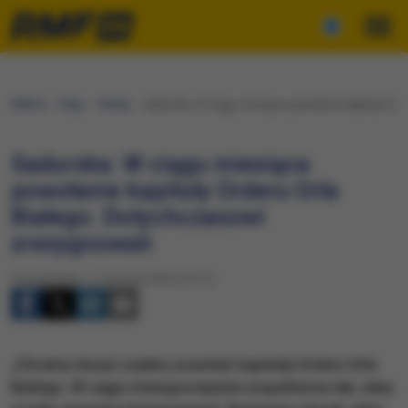
RMF24
Fakty
Polska
Sadurska: W ciągu miesiąca powołanie kapituły Ord
Sadurska: W ciągu miesiąca
powołanie kapituły Orderu Orła
Białego. Dotychczasowi
zrezygnowali
Poniedziałek, 11 stycznia 2016 (10:17)
„Chcemy dosyć szybko powołać kapitułę Orderu Orła
Białego. W ciągu miesiąca będzie uzupełniona tak, żeby