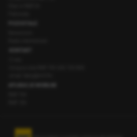
Staż w RMF24
Patronaty
POZOSTAŁE
Newsroom
Radio internetowe
KONTAKT
O nas
Gorąca Linia RMF FM: 600 700 800
email: fakty@rmf.fm
APLIKACJE MOBILNE
RMF FM
RMF ON