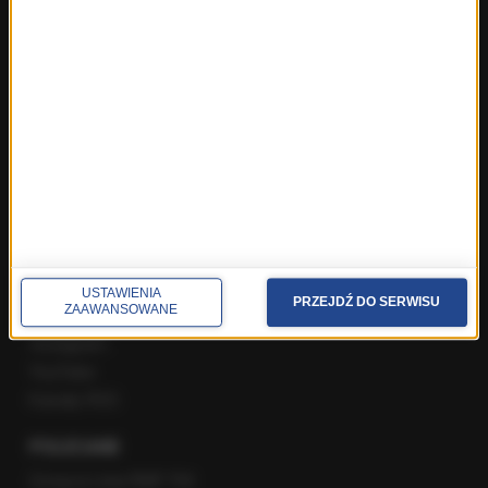
Najnowsze rozmowy w RMF FM
Rozmowa o 7:00 w RMF FM i Radiu RMF24
Poranna rozmowa w RMF FM
Popołudniowa rozmowa w RMF FM
Gość Krzysztofa Ziemca w RMF FM
Rozmowy w Radiu RMF24
SPOŁECZNOŚĆ
Facebook
USTAWIENIA
PRZEJDŹ DO SERWISU
ZAAWANSOWANE
Twitter
Instagram
YouTube
Kanały RSS
POLECANE
Gorąca Linia RMF FM