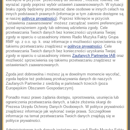
kliknięcie w przycisk "przechodzę do serwisu", możesz również nie
wyrażać zgody poprzez wybór ustawień zaawansowanych. W sytuacji
Jednym z dokumentów było poświadczenie przez
braku zgody będziemy przetwarzać dane osobowe w innych celach na
innych podstawach prawnych (informacje w tym zakresie dostępne są
Zdanowską, że otrzymała od G. 50 tys. zł tytułem
w naszej
polityce prywatności
). Poprzez kliknięcie w przycisk
zaliczki. Miał to być wkład własny, warunkujący
"ustawienia zaawansowane" możesz zarządzać swoimi preferencjami
przed wyrażeniem zgody lub odmową udzielenia zgody. Cele
przyznanie kredytu. Zdaniem śledczych, oskarżona
przetwarzania Twoich danych bez konieczności uzyskania Twojej
zgody w oparciu o uzasadniony interes Radio Muzyka Fakty Grupa
nigdy tych pieniędzy nie dostała.
RMF sp. z o.o. sp. k. oraz informacje o możliwości sprzeciwienia się
takiemu przetwarzaniu znajdziesz w
polityce prywatności
. Cele
przetwarzania Twoich danych bez konieczności uzyskania Twojej
zgody w oparciu o uzasadniony interes
Zaufanych Partnerów IAB
oraz
Zarzuty wobec Zdanowskiej nie były związane z
możliwość sprzeciwienia się takiemu przetwarzaniu znajdziesz w
ustawieniach zaawansowanych.
pełnioną przez nią funkcją prezydenta miasta.
Zgoda jest dobrowolna i możesz ją w dowolnym momencie wycofać,
Oskarżona prosiła media o podawanie jej pełnego
zgoda będzie też podstawą przekazywania danych do naszych
Zaufanych Partnerów z siedzibą w państwach trzecich (poza
imienia i nazwiska oraz wizerunku.
Europejskim Obszarem Gospodarczym).
Ponadto masz prawo żądania dostępu, sprostowania, usunięcia lub
Wyrok jest nieprawomocny.
ograniczenia przetwarzania danych, a także złożenia skargi do
Prezesa Urzędu Ochrony Danych Osobowych. W polityce prywatności
znajdziesz informacje jak wykonać swoje prawa. Szczegółowe
Zdanowska: Będę startować w
informacje na temat przetwarzania Twoich danych znajdują się w
polityce prywatności.
wyborach