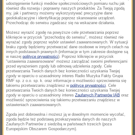
udostępnienie funkcji mediów społecznościowych pomiaru ruchu jak
miał być odpowiedzialny za śmierć 11 katolickich
również dla rozwoju i poprawny naszych produktów. Za Twoją zgodą
księży i niemal 2 tysięcy Polaków w miejscowości
my, jak i partnerzy możemy wykorzystywać precyzyjne dane
geolokalizacyjne i identyfikację poprzez skanowanie urządzeń.
Włodzimierz Wołyński w 1943 roku.
Przechodząc do serwisu zgadzasz się na wskazane działania.
Możesz wyrazić zgodę na powyższe cele przetwarzania poprzez
Portal Ukrainska Pravda podkreśla, że rosyjska
kliknięcie w przycisk "przechodzę do serwisu", możesz również nie
wyrażać zgody poprzez wybór ustawień zaawansowanych. W sytuacji
propaganda celowo używa
manipulacyjnej
braku zgody będziemy przetwarzać dane osobowe w innych celach na
innych podstawach prawnych (informacje w tym zakresie dostępne są
terminologii, by wywołać silne emocje w polskim
w naszej
polityce prywatności
). Poprzez kliknięcie w przycisk
"ustawienia zaawansowane" możesz zarządzać swoimi preferencjami
społeczeństwie
, określając wydarzenia mianem
przed wyrażeniem zgody lub odmową udzielenia zgody. Cele
przetwarzania Twoich danych bez konieczności uzyskania Twojej
„masakry”.
zgody w oparciu o uzasadniony interes Radio Muzyka Fakty Grupa
RMF sp. z o.o. sp. k. oraz informacje o możliwości sprzeciwienia się
Szef ukraińskiego Centrum Przeciwdziałania
takiemu przetwarzaniu znajdziesz w
polityce prywatności
. Cele
przetwarzania Twoich danych bez konieczności uzyskania Twojej
Dezinformacji (CPD), Andrij Kowałenko, ostrzegł, że
zgody w oparciu o uzasadniony interes
Zaufanych Partnerów IAB
oraz
możliwość sprzeciwienia się takiemu przetwarzaniu znajdziesz w
Rosja planuje publikację sfałszowanych
ustawieniach zaawansowanych.
dokumentów dotyczących Wołynia, by
pogorszyć
Zgoda jest dobrowolna i możesz ją w dowolnym momencie wycofać,
zgoda będzie też podstawą przekazywania danych do naszych
relacje polsko-ukraińskie
. Rosyjskie media
Zaufanych Partnerów z siedzibą w państwach trzecich (poza
Europejskim Obszarem Gospodarczym).
państwowe miały otrzymać polecenie szerokiego