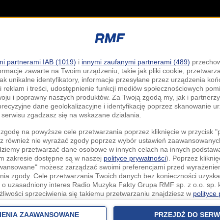
i partnerami IAB (1019)
i
innymi zaufanymi partnerami (489)
przechow
ormacje zawarte na Twoim urządzeniu, takie jak pliki cookie, przetwar
jak unikalne identyfikatory, informacje przesyłane przez urządzenia k
i reklam i treści, udostępnienie funkcji mediów społecznościowych pom
woju i poprawny naszych produktów. Za Twoją zgodą my, jak i partner
recyzyjne dane geolokalizacyjne i identyfikację poprzez skanowanie u
serwisu zgadzasz się na wskazane działania.
zgodę na powyższe cele przetwarzania poprzez kliknięcie w przycisk 
z również nie wyrażać zgody poprzez wybór ustawień zaawansowanych
dziemy przetwarzać dane osobowe w innych celach na innych podsta
ym zakresie dostępne są w naszej
polityce prywatności
). Poprzez kliknię
awansowane" możesz zarządzać swoimi preferencjami przed wyrażenie
ia zgody. Cele przetwarzania Twoich danych bez konieczności uzyska
 o uzasadniony interes Radio Muzyka Fakty Grupa RMF sp. z o.o. sp. k
żliwości sprzeciwienia się takiemu przetwarzaniu znajdziesz w
polityce
nia Twoich danych bez konieczności uzyskania Twojej zgody w oparci
ch Partnerów IAB
oraz możliwość sprzeciwienia się takiemu przetwarza
IENIA ZAAWANSOWANE
PRZEJDŹ DO SERW
aawansowanych.