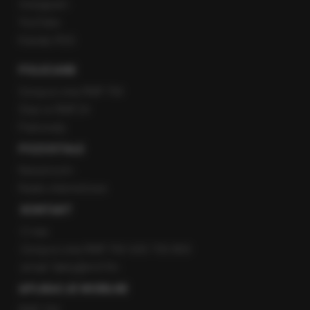
Instagram
YouTube
Kanały RSS
POLECANE
Gorąca Linia RMF FM
Staż w RMF24
Patronaty
POZOSTAŁE
Newsroom
Radio internetowe
KONTAKT
O nas
Gorąca Linia RMF FM: 600 700 800
email: fakty@rmf.fm
APLIKACJE MOBILNE