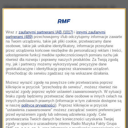
Dziękuję mieszkańcom ziemi bydgoskiej za to, że
przez dekadę miałem zaszczyt Państwa
reprezentować
- dodał Radosław Sikorski.
Wraz z
zaufanymi partnerami IAB (1017)
i
innymi zaufanymi
partnerami (489)
przechowujemy i/lub odczytujemy informacje zawarte
na Twoim urządzeniu, takie jak pliki cookie, przetwarzamy dane
osobowe, takie jak unikalne identyfikatory, informacje przesyłane
przez urządzenia końcowe niezbędne do personalizacji reklam i treści,
udostępnienie funkcji mediów społecznościowych pomiaru ruchu jak
również dla rozwoju i poprawny naszych produktów. Za Twoją zgodą
my, jak i partnerzy możemy wykorzystywać precyzyjne dane
geolokalizacyjne i identyfikację poprzez skanowanie urządzeń.
Przechodząc do serwisu zgadzasz się na wskazane działania.
Możesz wyrazić zgodę na powyższe cele przetwarzania poprzez
kliknięcie w przycisk "przechodzę do serwisu", możesz również nie
wyrażać zgody poprzez wybór ustawień zaawansowanych. W sytuacji
braku zgody będziemy przetwarzać dane osobowe w innych celach na
innych podstawach prawnych (informacje w tym zakresie dostępne są
w naszej
polityce prywatności
). Poprzez kliknięcie w przycisk
"ustawienia zaawansowane" możesz zarządzać swoimi preferencjami
przed wyrażeniem zgody lub odmową udzielenia zgody. Cele
przetwarzania Twoich danych bez konieczności uzyskania Twojej
zgody w oparciu o uzasadniony interes Radio Muzyka Fakty Grupa