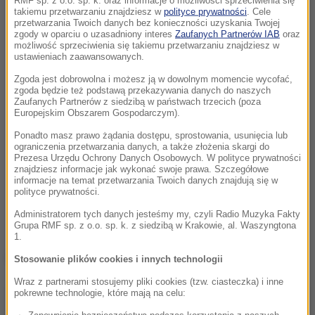
RMF sp. z o.o. sp. k. oraz informacje o możliwości sprzeciwienia się
takiemu przetwarzaniu znajdziesz w
polityce prywatności
. Cele
przetwarzania Twoich danych bez konieczności uzyskania Twojej
zgody w oparciu o uzasadniony interes
Zaufanych Partnerów IAB
oraz
możliwość sprzeciwienia się takiemu przetwarzaniu znajdziesz w
ustawieniach zaawansowanych.
Zgoda jest dobrowolna i możesz ją w dowolnym momencie wycofać,
zgoda będzie też podstawą przekazywania danych do naszych
Zaufanych Partnerów z siedzibą w państwach trzecich (poza
Europejskim Obszarem Gospodarczym).
Ponadto masz prawo żądania dostępu, sprostowania, usunięcia lub
ograniczenia przetwarzania danych, a także złożenia skargi do
Prezesa Urzędu Ochrony Danych Osobowych. W polityce prywatności
znajdziesz informacje jak wykonać swoje prawa. Szczegółowe
informacje na temat przetwarzania Twoich danych znajdują się w
polityce prywatności.
Administratorem tych danych jesteśmy my, czyli Radio Muzyka Fakty
Grupa RMF sp. z o.o. sp. k. z siedzibą w Krakowie, al. Waszyngtona
1.
Dalsza część artykułu pod materiałem video:
Stosowanie plików cookies i innych technologii
Wraz z partnerami stosujemy pliki cookies (tzw. ciasteczka) i inne
pokrewne technologie, które mają na celu: