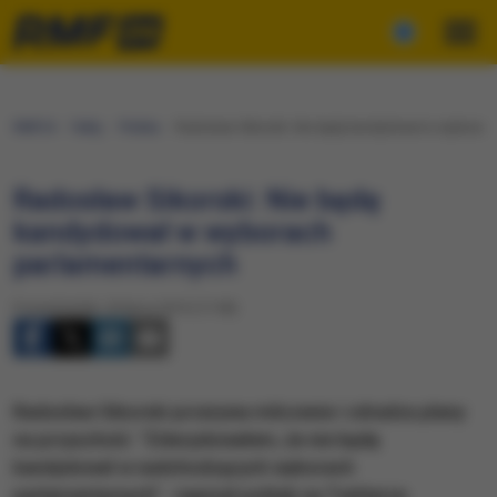
RMF24
Fakty
Polska
Radosław Sikorski: Nie będę kandydował w wyborac
Radosław Sikorski: Nie będę
kandydował w wyborach
parlamentarnych
Poniedziałek, 20 lipca 2015 (17:38)
Radosław Sikorski przerywa milczenie i zdradza plany
na przyszłość. "Zdecydowałem, że nie będę
kandydował w nadchodzących wyborach
parlamentarnych" - napisał polityk na Twitterze.