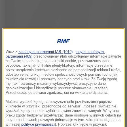
Wraz z
zaufanymi partnerami IAB (1019)
i
innymi zaufanymi
partnerami (489)
przechowujemy i/lub odczytujemy informacje zawarte
na Twoim urządzeniu, takie jak pliki cookie, przetwarzamy dane
osobowe, takie jak unikalne identyfikatory, informacje przesyłane
przez urządzenia końcowe niezbędne do personalizacji reklam i treści,
O skierowaniu zapytania dotyczącego organizatorów
udostępnienie funkcji mediów społecznościowych pomiaru ruchu jak
"czarnego protestu" w stolicy poinformowała PAP we
również dla rozwoju i poprawny naszych produktów. Za Twoją zgodą
my, jak i partnerzy możemy wykorzystywać precyzyjne dane
wtorek rzecznik prasowa Prokuratury Okręgowej w
geolokalizacyjne i identyfikację poprzez skanowanie urządzeń.
Przechodząc do serwisu zgadzasz się na wskazane działania.
Gdańsku Tatiana Paszkiewicz.
Możesz wyrazić zgodę na powyższe cele przetwarzania poprzez
kliknięcie w przycisk "przechodzę do serwisu", możesz również nie
Rzecznik wyjaśniła, że zapytanie było efektem
wyrażać zgody poprzez wybór ustawień zaawansowanych. W sytuacji
braku zgody będziemy przetwarzać dane osobowe w innych celach na
zawiadomienia złożonego przez KK NSZZ "S",
innych podstawach prawnych (informacje w tym zakresie dostępne są
w naszej
polityce prywatności
). Poprzez kliknięcie w przycisk
dotyczącego "nieuprawnionego wykorzystania