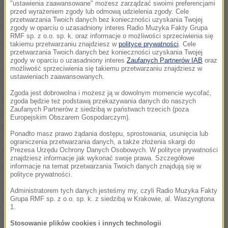
"ustawienia zaawansowane" możesz zarządzać swoimi preferencjami
przed wyrażeniem zgody lub odmową udzielenia zgody. Cele
znaku słowno-graficznego" związku do promocji
przetwarzania Twoich danych bez konieczności uzyskania Twojej
odbywającego się w stolicy 3 października
zgody w oparciu o uzasadniony interes Radio Muzyka Fakty Grupa
RMF sp. z o.o. sp. k. oraz informacje o możliwości sprzeciwienia się
"czarnego protestu".
takiemu przetwarzaniu znajdziesz w
polityce prywatności
. Cele
przetwarzania Twoich danych bez konieczności uzyskania Twojej
zgody w oparciu o uzasadniony interes
Zaufanych Partnerów IAB
oraz
Złożenie takiego zawiadomienia potwierdził w
możliwość sprzeciwienia się takiemu przetwarzaniu znajdziesz w
ustawieniach zaawansowanych.
rozmowie z PAP rzecznik prasowy
Zgoda jest dobrowolna i możesz ją w dowolnym momencie wycofać,
przewodniczącego KK NSZZ "S" Marek
zgoda będzie też podstawą przekazywania danych do naszych
Zaufanych Partnerów z siedzibą w państwach trzecich (poza
Lewandowski. Wyjaśnił, że grafikę, w której użyto
Europejskim Obszarem Gospodarczym).
logo "S", można było znaleźć w internecie.
Ponadto masz prawo żądania dostępu, sprostowania, usunięcia lub
ograniczenia przetwarzania danych, a także złożenia skargi do
Prezesa Urzędu Ochrony Danych Osobowych. W polityce prywatności
Grafika ta nawiązuje do plakatu "W samo południe"
znajdziesz informacje jak wykonać swoje prawa. Szczegółowe
(autorstwa Tomasza Sarneckiego) zachęcającego
informacje na temat przetwarzania Twoich danych znajdują się w
polityce prywatności.
do głosowania w wyborach 4 czerwca 1989 roku. W
Administratorem tych danych jesteśmy my, czyli Radio Muzyka Fakty
pracy Sarnowskiego nawiązującej do słynnego
Grupa RMF sp. z o.o. sp. k. z siedzibą w Krakowie, al. Waszyngtona
1.
westernu pojawił się cień Garego Coopera,
Stosowanie plików cookies i innych technologii