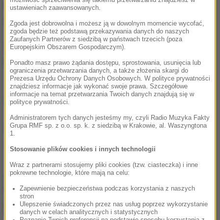
musi wpłacić poręczenie majątkowe i będzie pod
ustawieniach zaawansowanych.
dozorem policji.
Zgoda jest dobrowolna i możesz ją w dowolnym momencie wycofać,
zgoda będzie też podstawą przekazywania danych do naszych
Zaufanych Partnerów z siedzibą w państwach trzecich (poza
ZOBACZ RÓWNIEŻ:
Kobieta w ciąży zginęła w
Europejskim Obszarem Gospodarczym).
wypadku. Jej 3-letnia córka walczy o życie
Ponadto masz prawo żądania dostępu, sprostowania, usunięcia lub
ograniczenia przetwarzania danych, a także złożenia skargi do
Prezesa Urzędu Ochrony Danych Osobowych. W polityce prywatności
znajdziesz informacje jak wykonać swoje prawa. Szczegółowe
informacje na temat przetwarzania Twoich danych znajdują się w
Opracowanie:
Nicole Makarewicz
polityce prywatności.
Administratorem tych danych jesteśmy my, czyli Radio Muzyka Fakty
Grupa RMF sp. z o.o. sp. k. z siedzibą w Krakowie, al. Waszyngtona
Źródło: RMF FM
1.
Śląsk
potrącenie
Tagi:
Stosowanie plików cookies i innych technologii
Wraz z partnerami stosujemy pliki cookies (tzw. ciasteczka) i inne
pokrewne technologie, które mają na celu:
chcesz widzieć więcej artykułów od RMF24?
dodaj w
Google
Zapewnienie bezpieczeństwa podczas korzystania z naszych
stron
Ulepszenie świadczonych przez nas usług poprzez wykorzystanie
danych w celach analitycznych i statystycznych
Poznanie Twoich preferencji na podstawie sposobu korzystania z