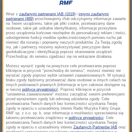
Mężczyzna będzie odpowiadał za śmiertelne
Wraz z
zaufanymi partnerami IAB (1019)
i
innymi zaufanymi
potrącenie kobiety oraz spowodowanie bardzo
partnerami (489)
przechowujemy i/lub odczytujemy informacje zawarte
poważnych obrażeń u jej dziecka.
na Twoim urządzeniu, takie jak pliki cookie, przetwarzamy dane
osobowe, takie jak unikalne identyfikatory, informacje przesyłane
przez urządzenia końcowe niezbędne do personalizacji reklam i treści,
On sam miał wyjaśnić w trakcie dzisiejszego
udostępnienie funkcji mediów społecznościowych pomiaru ruchu jak
również dla rozwoju i poprawny naszych produktów. Za Twoją zgodą
przesłuchania, że stracił panowanie nad kierownicą,
my, jak i partnerzy możemy wykorzystywać precyzyjne dane
geolokalizacyjne i identyfikację poprzez skanowanie urządzeń.
ponieważ na jezdni nagle pojawił się pies. Ta wersja
Przechodząc do serwisu zgadzasz się na wskazane działania.
będzie wyjaśniania przez śledczych.
Możesz wyrazić zgodę na powyższe cele przetwarzania poprzez
kliknięcie w przycisk "przechodzę do serwisu", możesz również nie
wyrażać zgody poprzez wybór ustawień zaawansowanych. W sytuacji
braku zgody będziemy przetwarzać dane osobowe w innych celach na
Wiadomo, że samochód po zjechaniu z drogi
innych podstawach prawnych (informacje w tym zakresie dostępne są
w naszej
polityce prywatności
). Poprzez kliknięcie w przycisk
wpadł do rowu, a potem uderzył w dwie stojące
"ustawienia zaawansowane" możesz zarządzać swoimi preferencjami
przy jezdni osoby.
przed wyrażeniem zgody lub odmową udzielenia zgody. Cele
przetwarzania Twoich danych bez konieczności uzyskania Twojej
zgody w oparciu o uzasadniony interes Radio Muzyka Fakty Grupa
RMF sp. z o.o. sp. k. oraz informacje o możliwości sprzeciwienia się
Sąd odrzucił wniosek prokuratury o tymczasowe
takiemu przetwarzaniu znajdziesz w
polityce prywatności
. Cele
przetwarzania Twoich danych bez konieczności uzyskania Twojej
aresztowanie kierowcy. Jednocześnie mężczyzna
zgody w oparciu o uzasadniony interes
Zaufanych Partnerów IAB
oraz
możliwość sprzeciwienia się takiemu przetwarzaniu znajdziesz w