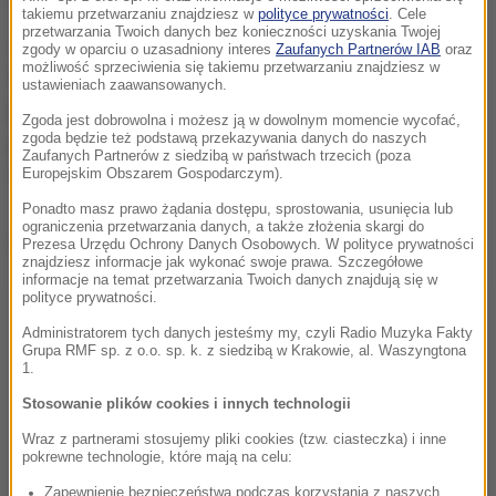
takiemu przetwarzaniu znajdziesz w
polityce prywatności
. Cele
przetwarzania Twoich danych bez konieczności uzyskania Twojej
Jeszcze trzy dni temu byliśmy szczęśliwą rodziną,
zgody w oparciu o uzasadniony interes
Zaufanych Partnerów IAB
oraz
możliwość sprzeciwienia się takiemu przetwarzaniu znajdziesz w
która oczekiwała narodzin naszego dziecka. Dzisiaj
ustawieniach zaawansowanych.
jesteśmy uciekinierami, jesteśmy ścigani przez
Zgoda jest dobrowolna i możesz ją w dowolnym momencie wycofać,
policję, organizują na nas obławy, a my czujemy się
zgoda będzie też podstawą przekazywania danych do naszych
Zaufanych Partnerów z siedzibą w państwach trzecich (poza
bardzo zaszczuci
- mówi mężczyzna.
Europejskim Obszarem Gospodarczym).
Ponadto masz prawo żądania dostępu, sprostowania, usunięcia lub
ograniczenia przetwarzania danych, a także złożenia skargi do
Dalsza część artykułu pod materiałem video:
Prezesa Urzędu Ochrony Danych Osobowych. W polityce prywatności
znajdziesz informacje jak wykonać swoje prawa. Szczegółowe
informacje na temat przetwarzania Twoich danych znajdują się w
polityce prywatności.
Administratorem tych danych jesteśmy my, czyli Radio Muzyka Fakty
Grupa RMF sp. z o.o. sp. k. z siedzibą w Krakowie, al. Waszyngtona
1.
Stosowanie plików cookies i innych technologii
Wraz z partnerami stosujemy pliki cookies (tzw. ciasteczka) i inne
pokrewne technologie, które mają na celu:
Zapewnienie bezpieczeństwa podczas korzystania z naszych